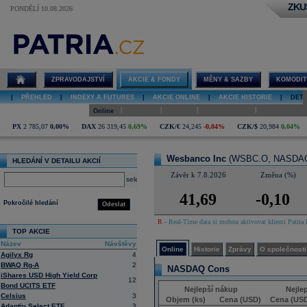
ZKU
PONDĚLÍ 10.08.2026
Detail akcie
Wesbanco Inc
online
ZPRAVODAJSTVÍ
AKCIE & FONDY
MĚNY & SAZBY
KOMODIT
|
PŘEHLED
|
INDEXY A FUTURES
|
AKCIE ONLINE
|
AKCIE HISTORIE
|
DETA
|
|
|
|
Online
Historie
Zprávy
O společnosti
Hospodaření
PX
2 785,07
0,00%
DAX
26 319,45
0,69%
CZK/€
24,245
-0,04%
CZK/$
20,984
0,04%
Wesbanco Inc
(WSBC.O, NASDAQ
HLEDÁNÍ V DETAILU AKCIÍ
Závěr k 7.8.2026
Změna (%)
select
41,69
-0,10
Pokročilé hledání
Odeslat
R
- Real-Time data si mohou aktivovat klienti Patria 
TOP AKCIE
Název
Návštěvy
Online
Historie
Zprávy
O společnosti
Agilyx Rg
4
BWAQ Rg-A
2
NASDAQ Cons
iShares USD High Yield Corp
12
Bond UCITS ETF
Nejlepší nákup
Nejle
Celsius
3
Objem (ks)
Cena (USD)
Cena (US
Adaptiv Select ETF
3