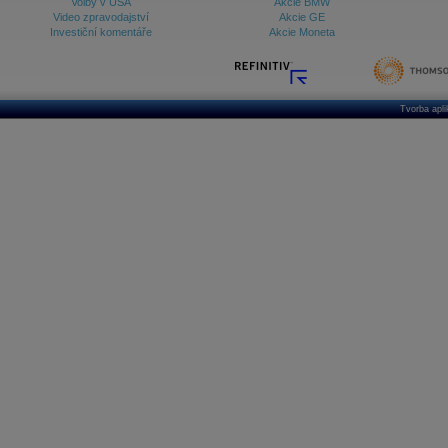
Volby v USA
Akcie BMW
Video zpravodajství
Akcie GE
Investiční komentáře
Akcie Moneta
Tvorba apl