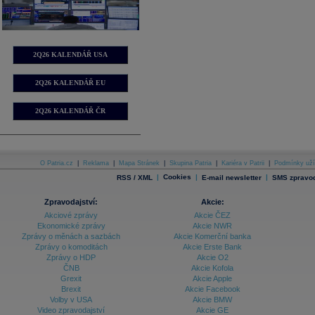
2Q26 KALENDÁŘ USA
2Q26 KALENDÁŘ EU
2Q26 KALENDÁŘ ČR
O Patria.cz
|
Reklama
|
Mapa Stránek
|
Skupina Patria
|
Kariéra v Patrii
|
Podmínky uží
|
Cookies
|
|
RSS / XML
E-mail newsletter
SMS zpravod
Zpravodajství:
Akcie:
Akciové zprávy
Akcie ČEZ
Ekonomické zprávy
Akcie NWR
Zprávy o měnách a sazbách
Akcie Komerční banka
Zprávy o komoditách
Akcie Erste Bank
Zprávy o HDP
Akcie O2
ČNB
Akcie Kofola
Grexit
Akcie Apple
Brexit
Akcie Facebook
Volby v USA
Akcie BMW
Video zpravodajství
Akcie GE