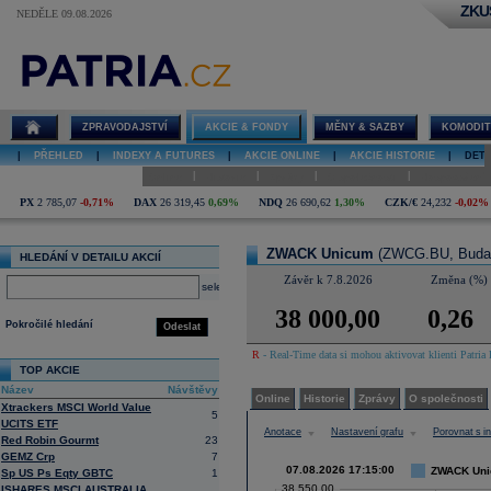
ZKU
NEDĚLE 09.08.2026
Detail akcie
ZWACK
Unicum graf
ZPRAVODAJSTVÍ
AKCIE & FONDY
MĚNY & SAZBY
KOMODIT
|
PŘEHLED
|
INDEXY A FUTURES
|
AKCIE ONLINE
|
AKCIE HISTORIE
|
DETA
|
|
|
|
Online
Historie
Zprávy
O společnosti
Hospodaření
PX
2 785,07
-0,71%
DAX
26 319,45
0,69%
NDQ
26 690,62
1,30%
CZK/€
24,232
-0,02%
ZWACK Unicum
(ZWCG.BU, Buda
HLEDÁNÍ V DETAILU AKCIÍ
Závěr k 7.8.2026
Změna (%)
select
38 000,00
0,26
Pokročilé hledání
Odeslat
R
- Real-Time data si mohou aktivovat klienti Patria 
TOP AKCIE
Název
Návštěvy
Online
Historie
Zprávy
O společnosti
Xtrackers MSCI World Value
5
UCITS ETF
Anotace
Nastavení grafu
Porovnat s 
Red Robin Gourmt
23
GEMZ Crp
7
07.08.2026 17:15:00
ZWACK Unic
Sp US Ps Eqty GBTC
1
38 550,00
ISHARES MSCI AUSTRALIA