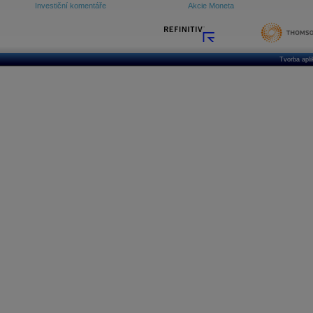
Investiční komentáře
Akcie Moneta
Tvorba apl