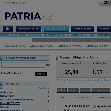
ZKU
ČTVRTEK 06.08.2026
Detail akcie
Ryanair Hldgs
graf
ZPRAVODAJSTVÍ
AKCIE & FONDY
MĚNY & SAZBY
KOMODIT
|
PŘEHLED
|
INDEXY A FUTURES
|
AKCIE ONLINE
|
AKCIE HISTORIE
|
DETA
|
|
|
|
Online
Historie
Zprávy
O společnosti
Hospodaření
PX
2 800,78
1,15%
DAX
26 198,31
0,28%
CZK/€
24,167
-0,03%
CZK/$
20,943
0,09%
Ryanair Hldgs
(Frankfurt)
HLEDÁNÍ V DETAILU AKCIÍ
Poslední obchod
Změna (%)
select
25,89
1,57
Pokročilé hledání
Odeslat
R
- Real-Time data si mohou aktivovat klienti Patria 
TOP AKCIE
Název
Návštěvy
Online
Historie
Zprávy
O společnosti
Agilyx Rg
4
BWAQ Rg-A
2
Anotace
Nastavení grafu
Porovnat s 
iShares USD High Yield Corp
12
Bond UCITS ETF
06.08.2026 13:00:00
Ryanair Hld
Celsius
3
26,60
Adaptiv Select ETF
3