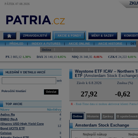
ZKU
PÁTEK 07.08.2026
Detail akcie
Waystone
ETF ICAV –
Northern Trust
Listed Private
ZPRAVODAJSTVÍ
AKCIE & FONDY
MĚNY & SAZBY
KOMODIT
Equity UCITS
ETF online
|
PŘEHLED
|
INDEXY A FUTURES
|
AKCIE ONLINE
|
AKCIE HISTORIE
|
DETA
|
|
|
|
Online
Historie
Zprávy
O společnosti
Hospodaření
PX
2 805,12
1,30%
DAX
26 140,13
0,05%
NDQ
26 348,35
-0,06%
CZK/€
24,222
0,01%
Waystone ETF ICAV – Northern Tr
HLEDÁNÍ V DETAILU AKCIÍ
ETF
(Amsterdam Stock Exchange)
select
Závěr k 6.8.2026
Změna (%)
Pokročilé hledání
27,92
-0,62
Odeslat
TOP AKCIE
R
- Real-Time data si mohou aktivovat klienti Patria 
Název
Návštěvy
Agilyx Rg
4
Online
Historie
Zprávy
O společnosti
BWAQ Rg-A
2
iShares USD High Yield Corp
Amsterdam Stock Exchange
12
Bond UCITS ETF
Celsius
3
Nejlepší nákup
Nejle
Adaptiv Select ETF
3