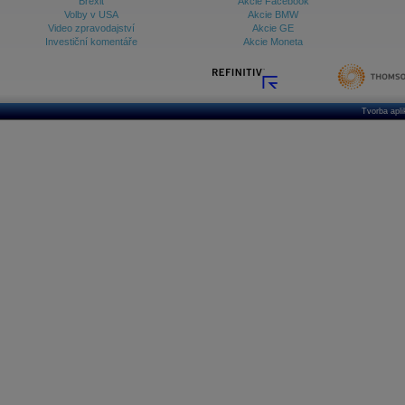
Brexit
Akcie Facebook
Volby v USA
Akcie BMW
Video zpravodajství
Akcie GE
Investiční komentáře
Akcie Moneta
Tvorba apl