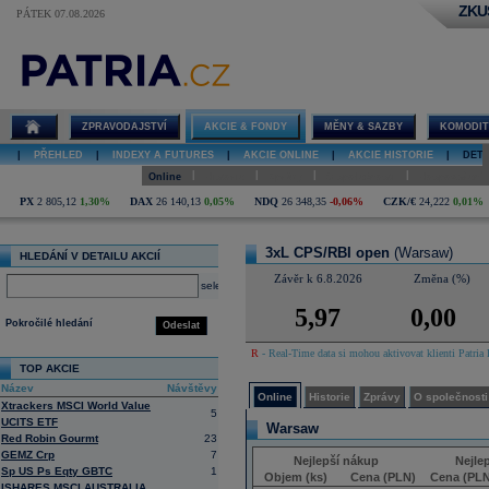
ZKU
PÁTEK 07.08.2026
Detail akcie
3xL CPS/RBI
open online
ZPRAVODAJSTVÍ
AKCIE & FONDY
MĚNY & SAZBY
KOMODIT
|
PŘEHLED
|
INDEXY A FUTURES
|
AKCIE ONLINE
|
AKCIE HISTORIE
|
DETA
|
|
|
|
Online
Historie
Zprávy
O společnosti
Hospodaření
PX
2 805,12
1,30%
DAX
26 140,13
0,05%
NDQ
26 348,35
-0,06%
CZK/€
24,222
0,01%
3xL CPS/RBI open
(Warsaw)
HLEDÁNÍ V DETAILU AKCIÍ
Závěr k 6.8.2026
Změna (%)
select
5,97
0,00
Pokročilé hledání
Odeslat
R
- Real-Time data si mohou aktivovat klienti Patria 
TOP AKCIE
Název
Návštěvy
Online
Historie
Zprávy
O společnosti
Xtrackers MSCI World Value
5
UCITS ETF
Warsaw
Red Robin Gourmt
23
GEMZ Crp
7
Nejlepší nákup
Nejle
Sp US Ps Eqty GBTC
1
Objem (ks)
Cena (PLN)
Cena (PLN
ISHARES MSCI AUSTRALIA