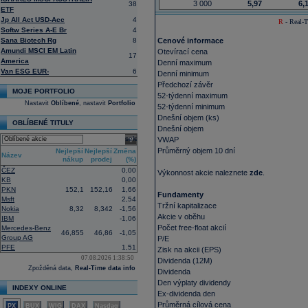
3 000
5,97
6,
38
ETF
Jp All Act USD-Acc
4
R
- Real-T
Softw Series A-E Br
4
Sana Biotech Rg
8
Cenové informace
Amundi MSCI EM Latin
Otevírací cena
17
America
Denní maximum
Van ESG EUR-
6
Denní minimum
Předchozí závěr
MOJE PORTFOLIO
52-týdenní maximum
Nastavit
Oblíbené
, nastavit
Portfolio
52-týdenní minimum
Dnešní objem (ks)
OBLÍBENÉ TITULY
Dnešní objem
select
VWAP
Průměrný objem 10 dní
Nejlepší
Nejlepší
Změna
Název
nákup
prodej
(%)
ČEZ
0,00
Výkonnost akcie naleznete
zde
.
KB
0,00
PKN
152,1
152,16
1,66
Fundamenty
Msft
2,54
Tržní kapitalizace
Nokia
8,32
8,342
-1,56
Akcie v oběhu
IBM
-1,06
Počet free-float akcií
Mercedes-Benz
46,855
46,86
-1,05
Group AG
P/E
PFE
1,51
Zisk na akcii (EPS)
07.08.2026 1:38:50
Dividenda (12M)
Zpožděná data,
Real-Time data info
Dividenda
Den výplaty dividendy
INDEXY ONLINE
Ex-dividenda den
Průměrná cílová cena
PX
BUX
WIG
DAX
Nasdaq