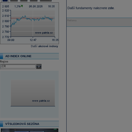
Další fundamenty naleznete
zde
.
Reklama
Další
akciové indexy
AD INDEX ONLINE
Region
select
VÝSLEDKOVÁ SEZÓNA