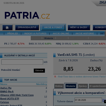
ZKU
SOBOTA 08.08.2026
Detail akcie
VanEck/LSHS
71 online
ZPRAVODAJSTVÍ
AKCIE & FONDY
MĚNY & SAZBY
KOMODIT
|
PŘEHLED
|
INDEXY A FUTURES
|
AKCIE ONLINE
|
AKCIE HISTORIE
|
DETA
|
|
|
|
Online
Historie
Zprávy
O společnosti
Hospodaření
PX
2 785,07
-0,71%
DAX
26 319,45
0,69%
NDQ
26 690,62
1,30%
CZK/€
24,224
-0,02%
VanEck/LSHS 71
(London)
HLEDÁNÍ V DETAILU AKCIÍ
Závěr k 7.8.2026
Změna (%)
select
8,85
23,26
Pokročilé hledání
Odeslat
R
- Real-Time data si mohou aktivovat klienti Patria 
TOP AKCIE
Název
Návštěvy
Online
Historie
Zprávy
O společnosti
Agilyx Rg
4
BWAQ Rg-A
2
Výkonnost akcie a komparativní s
iShares USD High Yield Corp
12
Bond UCITS ETF
Op
Vyberte datum
Celsius
3
Adaptiv Select ETF
3