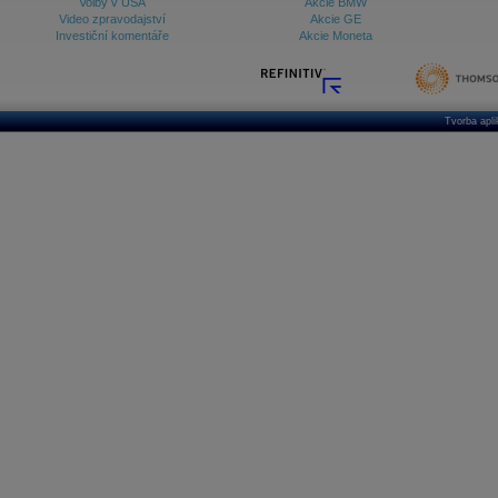
Volby v USA
Akcie BMW
Video zpravodajství
Akcie GE
Investiční komentáře
Akcie Moneta
Tvorba apl