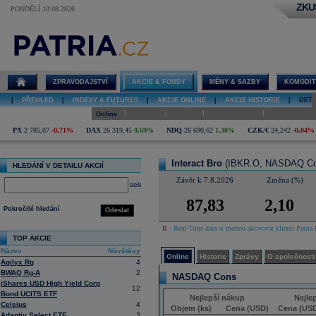
ZKU
PONDĚLÍ 10.08.2026
Detail akcie
Interact Bro
online
ZPRAVODAJSTVÍ
AKCIE & FONDY
MĚNY & SAZBY
KOMODIT
|
PŘEHLED
|
INDEXY A FUTURES
|
AKCIE ONLINE
|
AKCIE HISTORIE
|
DETA
|
|
|
|
Online
Historie
Zprávy
O společnosti
Hospodaření
PX
2 785,07
-0,71%
DAX
26 319,45
0,69%
NDQ
26 690,62
1,30%
CZK/€
24,242
-0,04%
Interact Bro
(IBKR.O, NASDAQ Co
HLEDÁNÍ V DETAILU AKCIÍ
Závěr k 7.8.2026
Změna (%)
select
87,83
2,10
Pokročilé hledání
Odeslat
R
- Real-Time data si mohou aktivovat klienti Patria 
TOP AKCIE
Název
Návštěvy
Online
Historie
Zprávy
O společnosti
Agilyx Rg
4
BWAQ Rg-A
2
NASDAQ Cons
iShares USD High Yield Corp
12
Bond UCITS ETF
Nejlepší nákup
Nejle
Celsius
4
Objem (ks)
Cena (USD)
Cena (US
Adaptiv Select ETF
3