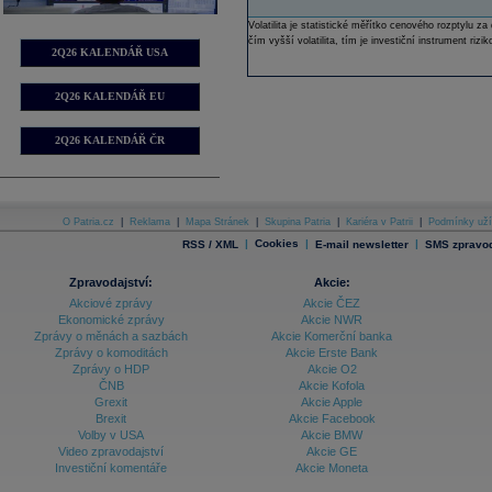
Volatilita je statistické měřítko cenového rozptylu
čím vyšší volatilita, tím je investiční instrument rizik
2Q26 KALENDÁŘ USA
2Q26 KALENDÁŘ EU
2Q26 KALENDÁŘ ČR
O Patria.cz
|
Reklama
|
Mapa Stránek
|
Skupina Patria
|
Kariéra v Patrii
|
Podmínky uží
|
Cookies
|
|
RSS / XML
E-mail newsletter
SMS zpravod
Zpravodajství:
Akcie:
Akciové zprávy
Akcie ČEZ
Ekonomické zprávy
Akcie NWR
Zprávy o měnách a sazbách
Akcie Komerční banka
Zprávy o komoditách
Akcie Erste Bank
Zprávy o HDP
Akcie O2
ČNB
Akcie Kofola
Grexit
Akcie Apple
Brexit
Akcie Facebook
Volby v USA
Akcie BMW
Video zpravodajství
Akcie GE
Investiční komentáře
Akcie Moneta