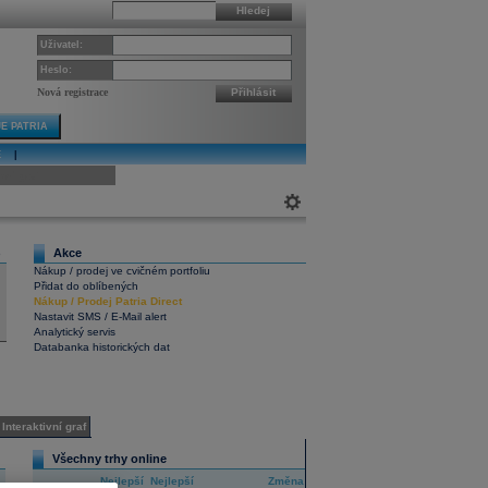
Hledej
Uživatel:
Heslo:
Nová registrace
Přihlásit
E PATRIA
E
|
ivní graf
Akce
6
Nákup / prodej ve cvičném portfoliu
Přidat do oblíbených
Nákup
/
Prodej
Patria Direct
Nastavit SMS / E-Mail alert
Analytický servis
Databanka historických dat
Interaktivní graf
Všechny trhy online
Nejlepší
Nejlepší
Změna
RIC