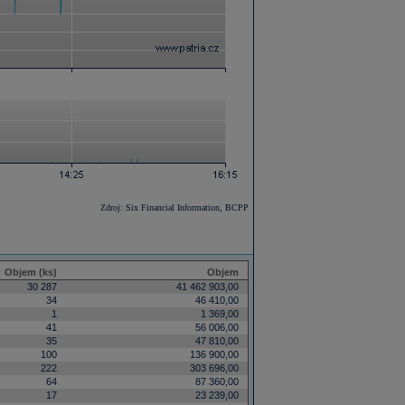
Zdroj: Six Financial Information, BCPP
Objem (ks)
Objem
30 287
41 462 903,00
34
46 410,00
1
1 369,00
41
56 006,00
35
47 810,00
100
136 900,00
222
303 696,00
64
87 360,00
17
23 239,00