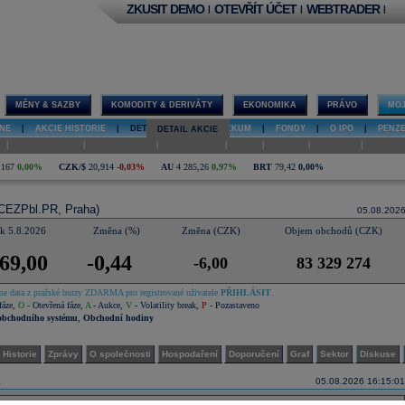
ZKUSIT DEMO
OTEVŘÍT ÚČET
WEBTRADER
|
|
|
MĚNY & SAZBY
KOMODITY & DERIVÁTY
EKONOMIKA
PRÁVO
MOJ
NE
|
AKCIE HISTORIE
|
DETAIL AKCIE
|
VÝZKUM
|
FONDY
|
O IPO
|
PENZ
DETAIL AKCIE
|
|
|
|
|
|
|
O společnosti
Hospodaření
Doporučení
Graf
Sektor
Diskuse
Interakt
,167
0,00%
CZK/$
20,914
-0,03%
AU
4 285,26
0,97%
BRT
79,42
0,00%
CEZPbl.PR, Praha)
05.08.202
 k 5.8.2026
Změna (%)
Změna (CZK)
Objem obchodů (CZK)
69,00
-0,44
-6,00
83 329 274
e data z pražské burzy ZDARMA pro registrované uživatele
PŘIHLÁSIT
.
fáze
,
O
- Otevřená fáze
,
A
- Aukce
,
V
- Volatility break
,
P
- Pozastaveno
obchodního systému
,
Obchodní hodiny
Historie
Zprávy
O společnosti
Hospodaření
Doporučení
Graf
Sektor
Diskuse
05.08.2026 16:15:01