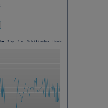
K
den
3 dny
5 dní
Technická analýza
Historie