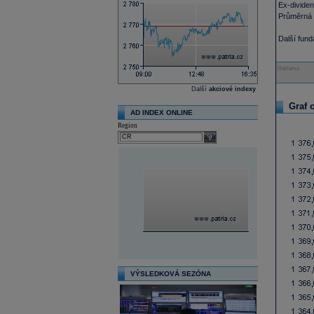
Ex-divide
Průměrná 
Další fun
Reklama
Další
akciové indexy
Graf 
AD INDEX ONLINE
Region
select
VÝSLEDKOVÁ SEZÓNA