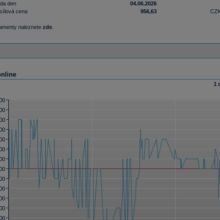
nda den
04.06.2026
cílová cena
956,63
CZ
damenty naleznete
zde
.
online
1 