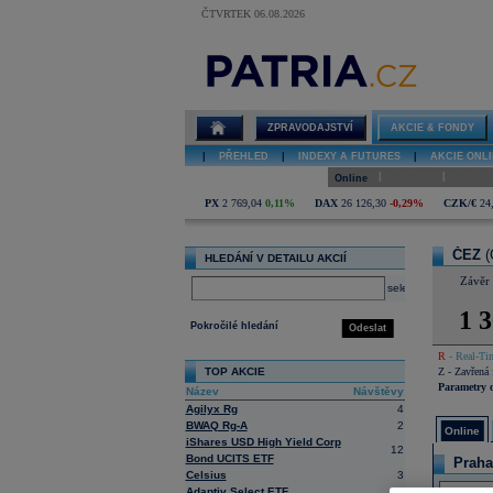
ČTVRTEK 06.08.2026
Detail akcie
ČEZ online
ZPRAVODAJSTVÍ
AKCIE & FONDY
|
PŘEHLED
|
INDEXY A FUTURES
|
AKCIE ONLI
|
|
Online
Historie
Zprávy
PX
2 769,04
0,11%
DAX
26 126,30
-0,29%
CZK/€
24
ČEZ
(
HLEDÁNÍ V DETAILU AKCIÍ
Závěr
select
1 3
Pokročilé hledání
Odeslat
R
- Real-Tim
TOP AKCIE
Z
- Zavřená 
Parametry 
Název
Návštěvy
Agilyx Rg
4
BWAQ Rg-A
2
Online
iShares USD High Yield Corp
12
Bond UCITS ETF
Praha
Celsius
3
Adaptiv Select ETF
3