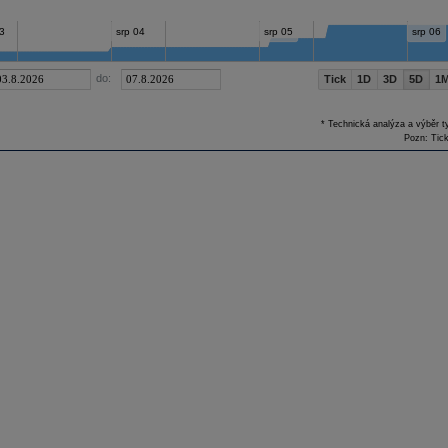
3
srp 04
srp 05
srp 06
do:
Tick
1D
3D
5D
1
* Technická analýza a výběr t
Pozn: Tick