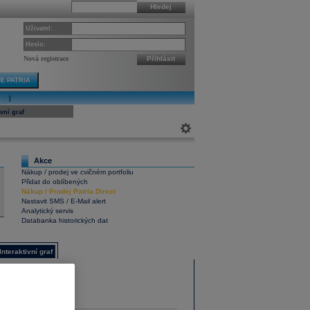
Hledej
Uživatel:
Heslo:
Nová registrace
Přihlásit
E PATRIA
E
|
ivní graf
Akce
6
Nákup / prodej ve cvičném portfoliu
Přidat do oblíbených
Nákup
/
Prodej
Patria Direct
Nastavit SMS / E-Mail alert
Analytický servis
Databanka historických dat
Interaktivní graf