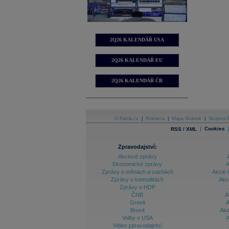
2Q26 KALENDÁŘ USA
2Q26 KALENDÁŘ EU
2Q26 KALENDÁŘ ČR
O Patria.cz
|
Reklama
|
Mapa Stránek
|
Skupina P
|
Cookies
RSS / XML
Zpravodajství:
Akciové zprávy
Ekonomické zprávy
A
Zprávy o měnách a sazbách
Akcie 
Zprávy o komoditách
Akc
Zprávy o HDP
ČNB
A
Grexit
A
Brexit
Akc
Volby v USA
A
Video zpravodajství