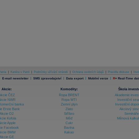
atria
|
Kariéra v Patrii
|
Podmínky užívání stránek
|
Ochrana osobních údajů
|
Pravidla diskuse
|
Inve
|
|
|
|
|
E-mail newsletter
SMS zpravodajství
Data export
Mobilní verze
R
=
Real-Time dat
Akcie:
Komodity:
Škola invest
Akcie ČEZ
Ropa BRENT
Akademie inves
kcie NWR
Ropa WTI
Investiční stra
Komerční banka
Zemní plyn
Investiční dopo
ie Erste Bank
Zlato
Akciový slov
Akcie O2
Stříbro
Semináře
kcie Kofola
Měď
Měnová kalku
kcie Apple
Cukr
ie Facebook
Bavlna
kcie BMW
Kakao
Akcie GE