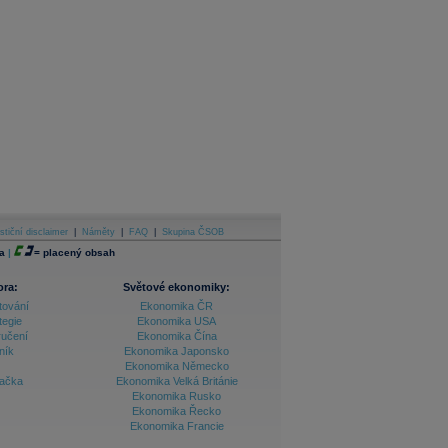
stiční disclaimer
|
Náměty
|
FAQ
|
Skupina ČSOB
a
|
=
placený obsah
ora:
Světové ekonomiky:
tování
Ekonomika ČR
tegie
Ekonomika USA
ručení
Ekonomika Čína
ník
Ekonomika Japonsko
Ekonomika Německo
lačka
Ekonomika Velká Británie
Ekonomika Rusko
Ekonomika Řecko
Ekonomika Francie