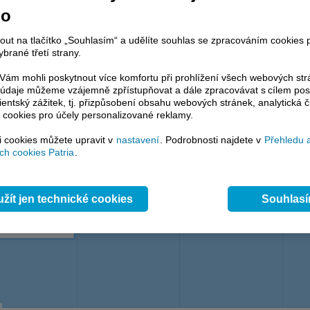
no
nout na tlačítko „Souhlasím“ a udělíte souhlas se zpracováním cookies 
brané třetí strany.
ám mohli poskytnout více komfortu při prohlížení všech webových st
to údaje můžeme vzájemně zpřístupňovat a dále zpracovávat s cílem pos
lientský zážitek, tj. přizpůsobení obsahu webových stránek, analytická č
 cookies pro účely personalizované reklamy.
si cookies můžete upravit v
nastavení
. Podrobnosti najdete v
Přehledu 
h cookies Patria
.
žít jen technické cookies
Souhlas