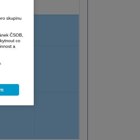
pro skupinu
ránek ČSOB,
kytnout co
innost a
a
ím