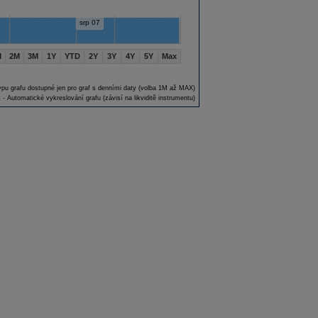
srp 07
M
2M
3M
1Y
YTD
2Y
3Y
4Y
5Y
Max
ypu grafu dostupné jen pro graf s denními daty (volba 1M až MAX)
 - Automatické vykreslování grafu (závisí na likviditě instrumentu)