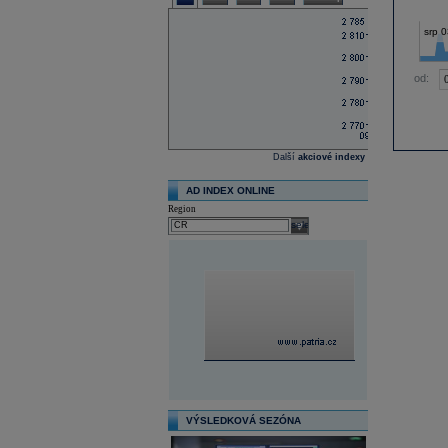
srp 0
od:
Další
akciové indexy
AD INDEX ONLINE
Region
select
VÝSLEDKOVÁ SEZÓNA