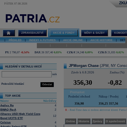
ZKU
PÁTEK 07.08.2026
Detail akcie
JPMorgan
Chase graf
ZPRAVODAJSTVÍ
AKCIE & FONDY
MĚNY & SAZBY
KOMODIT
|
PŘEHLED
|
INDEXY A FUTURES
|
AKCIE ONLINE
|
AKCIE HISTORIE
|
DETA
|
|
|
|
Online
Historie
Zprávy
O společnosti
Hospodaření
PX
2 790,07
-0,54%
DAX
26 357,40
0,83%
CZK/€
24,248
0,09%
CZK/$
21,035
0,02%
JPMorgan Chase
(JPM, NY Consol
HLEDÁNÍ V DETAILU AKCIÍ
Závěr k 6.8.2026
Změna (%)
select
356,30
-0,82
Pokročilé hledání
Odeslat
Premarket
TOP AKCIE
Poslední obchod
Nákup / Prodej
Název
Návštěvy
356,98
356,25 357,56
Agilyx Rg
4
BWAQ Rg-A
2
R
- Real-Time data si mohou aktivovat klienti Patria 
iShares USD High Yield Corp
12
Bond UCITS ETF
Online
Historie
Zprávy
O společnosti
Celsius
4
Adaptiv Select ETF
3