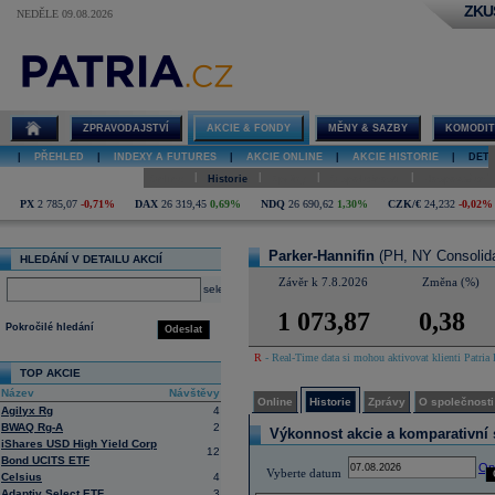
ZKU
NEDĚLE 09.08.2026
Detail akcie
Parker-
Hannifin online
ZPRAVODAJSTVÍ
AKCIE & FONDY
MĚNY & SAZBY
KOMODIT
|
PŘEHLED
|
INDEXY A FUTURES
|
AKCIE ONLINE
|
AKCIE HISTORIE
|
DETA
|
|
|
|
Online
Historie
Zprávy
O společnosti
Hospodaření
PX
2 785,07
-0,71%
DAX
26 319,45
0,69%
NDQ
26 690,62
1,30%
CZK/€
24,232
-0,02%
Parker-Hannifin
(PH, NY Consolid
HLEDÁNÍ V DETAILU AKCIÍ
Závěr k 7.8.2026
Změna (%)
select
1 073,87
0,38
Pokročilé hledání
Odeslat
R
- Real-Time data si mohou aktivovat klienti Patria 
TOP AKCIE
Název
Návštěvy
Online
Historie
Zprávy
O společnosti
Agilyx Rg
4
BWAQ Rg-A
2
Výkonnost akcie a komparativní s
iShares USD High Yield Corp
12
Bond UCITS ETF
Op
Vyberte datum
Celsius
4
Adaptiv Select ETF
3