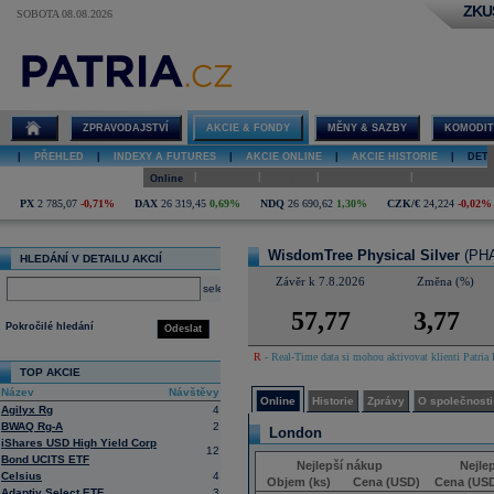
ZKU
SOBOTA 08.08.2026
Detail akcie
WisdomTree
Physical
Silver online
ZPRAVODAJSTVÍ
AKCIE & FONDY
MĚNY & SAZBY
KOMODIT
|
PŘEHLED
|
INDEXY A FUTURES
|
AKCIE ONLINE
|
AKCIE HISTORIE
|
DETA
|
|
|
|
Online
Historie
Zprávy
O společnosti
Hospodaření
PX
2 785,07
-0,71%
DAX
26 319,45
0,69%
NDQ
26 690,62
1,30%
CZK/€
24,224
-0,02%
WisdomTree Physical Silver
(PHA
HLEDÁNÍ V DETAILU AKCIÍ
Závěr k 7.8.2026
Změna (%)
select
57,77
3,77
Pokročilé hledání
Odeslat
R
- Real-Time data si mohou aktivovat klienti Patria 
TOP AKCIE
Název
Návštěvy
Online
Historie
Zprávy
O společnosti
Agilyx Rg
4
BWAQ Rg-A
2
London
iShares USD High Yield Corp
12
Bond UCITS ETF
Nejlepší nákup
Nejle
Celsius
4
Objem (ks)
Cena (USD)
Cena (US
Adaptiv Select ETF
3