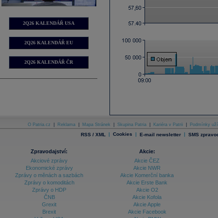
2Q26 KALENDÁŘ USA
2Q26 KALENDÁŘ EU
2Q26 KALENDÁŘ ČR
O Patria.cz
|
Reklama
|
Mapa Stránek
|
Skupina Patria
|
Kariéra v Patrii
|
Podmínky uží
|
Cookies
|
|
RSS / XML
E-mail newsletter
SMS zpravod
Zpravodajství:
Akcie:
Akciové zprávy
Akcie ČEZ
Ekonomické zprávy
Akcie NWR
Zprávy o měnách a sazbách
Akcie Komerční banka
Zprávy o komoditách
Akcie Erste Bank
Zprávy o HDP
Akcie O2
ČNB
Akcie Kofola
Grexit
Akcie Apple
Brexit
Akcie Facebook