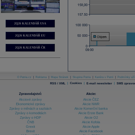
2Q26 KALENDÁŘ USA
2Q26 KALENDÁŘ EU
2Q26 KALENDÁŘ ČR
O Patria.cz
|
Reklama
|
Mapa Stránek
|
Skupina Patria
|
Kariéra v Patrii
|
Podmínky uží
|
Cookies
|
|
RSS / XML
E-mail newsletter
SMS zpravod
Zpravodajství:
Akcie:
Akciové zprávy
Akcie ČEZ
Ekonomické zprávy
Akcie NWR
Zprávy o měnách a sazbách
Akcie Komerční banka
Zprávy o komoditách
Akcie Erste Bank
Zprávy o HDP
Akcie O2
ČNB
Akcie Kofola
Grexit
Akcie Apple
Brexit
Akcie Facebook