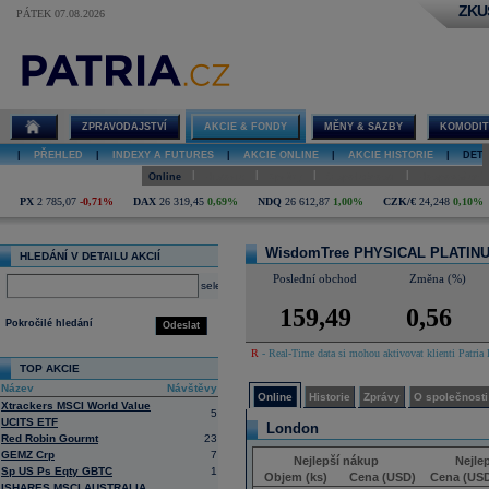
ZKU
PÁTEK 07.08.2026
Detail akcie
WisdomTree
PHYSICAL
PLATINUM
online
ZPRAVODAJSTVÍ
AKCIE & FONDY
MĚNY & SAZBY
KOMODIT
|
PŘEHLED
|
INDEXY A FUTURES
|
AKCIE ONLINE
|
AKCIE HISTORIE
|
DETA
|
|
|
|
Online
Historie
Zprávy
O společnosti
Hospodaření
PX
2 785,07
-0,71%
DAX
26 319,45
0,69%
NDQ
26 612,87
1,00%
CZK/€
24,248
0,10%
WisdomTree PHYSICAL PLATI
HLEDÁNÍ V DETAILU AKCIÍ
Poslední obchod
Změna (%)
select
159,49
0,56
Pokročilé hledání
Odeslat
R
- Real-Time data si mohou aktivovat klienti Patria 
TOP AKCIE
Název
Návštěvy
Online
Historie
Zprávy
O společnosti
Xtrackers MSCI World Value
5
UCITS ETF
London
Red Robin Gourmt
23
GEMZ Crp
7
Nejlepší nákup
Nejle
Sp US Ps Eqty GBTC
1
Objem (ks)
Cena (USD)
Cena (US
ISHARES MSCI AUSTRALIA