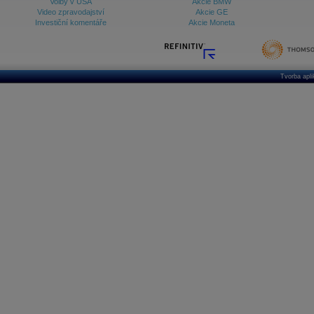
Volby v USA
Akcie BMW
Video zpravodajství
Akcie GE
Investiční komentáře
Akcie Moneta
Tvorba apl