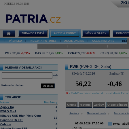
ZKU
NEDĚLE 09.08.2026
Detail akcie
RWE graf
ZPRAVODAJSTVÍ
AKCIE & FONDY
MĚNY & SAZBY
KOMODIT
|
PŘEHLED
|
INDEXY A FUTURES
|
AKCIE ONLINE
|
AKCIE HISTORIE
|
DETA
|
|
|
|
Online
Historie
Zprávy
O společnosti
Hospodaření
PX
2 785,07
-0,71%
DAX
26 319,45
0,69%
CZK/€
24,232
-0,02%
CZK/$
20,966
0,00%
RWE
(RWEG.DE, Xetra)
HLEDÁNÍ V DETAILU AKCIÍ
Závěr k 7.8.2026
Změna (%)
select
56,22
-0,46
Pokročilé hledání
Odeslat
R
- Real-Time data si mohou aktivovat klienti Patria 
TOP AKCIE
Název
Návštěvy
Online
Historie
Zprávy
O společnosti
Agilyx Rg
4
BWAQ Rg-A
2
Anotace
Nastavení grafu
Porovnat s 
iShares USD High Yield Corp
12
Bond UCITS ETF
07.08.2026 17:30:00
RWE - závě
Celsius
4
58,10
Adaptiv Select ETF
3