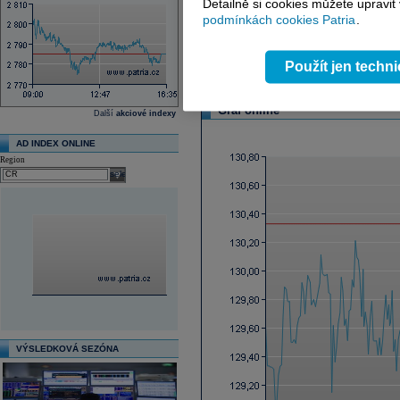
Detailně si cookies můžete upravit
podmínkách cookies Patria
.
Další fundamenty naleznete
zde
.
Reklama
Použít jen techn
Graf online
Další
akciové indexy
AD INDEX ONLINE
Region
select
VÝSLEDKOVÁ SEZÓNA