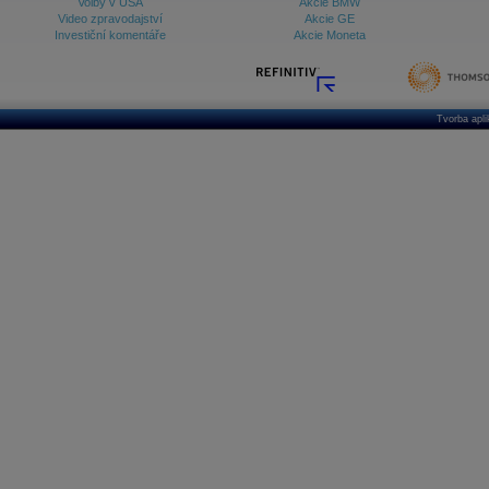
Volby v USA
Akcie BMW
Video zpravodajství
Akcie GE
Investiční komentáře
Akcie Moneta
Tvorba apl