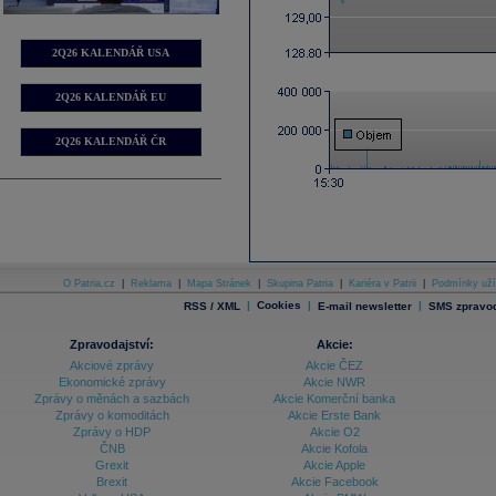
2Q26 KALENDÁŘ USA
2Q26 KALENDÁŘ EU
2Q26 KALENDÁŘ ČR
O Patria.cz
|
Reklama
|
Mapa Stránek
|
Skupina Patria
|
Kariéra v Patrii
|
Podmínky uží
|
Cookies
|
|
RSS / XML
E-mail newsletter
SMS zpravod
Zpravodajství:
Akcie:
Akciové zprávy
Akcie ČEZ
Ekonomické zprávy
Akcie NWR
Zprávy o měnách a sazbách
Akcie Komerční banka
Zprávy o komoditách
Akcie Erste Bank
Zprávy o HDP
Akcie O2
ČNB
Akcie Kofola
Grexit
Akcie Apple
Brexit
Akcie Facebook