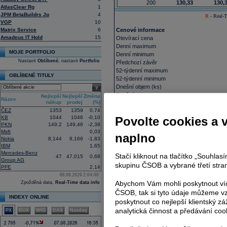
200
130,33
130,
AtlasClear Rg
1
JPM BetaBuildrs Jp
4
R
- Real-T
VGP
10
Matrix Service
6
Cenové informace
Amadeus IT Hold
15
Otevírací cena
Denní maximum
MOJE PORTFOLIO
Denní minimum
Nastavit
Oblíbené
, nastavit
Portfolio
Předchozí závěr
52-týdenní maximum
OBLÍBENÉ TITULY
52-týdenní minimum
Dnešní objem (ks)
select
Dnešní objem
Nejlepší
Nejlepší
Změna
Název
nákup
prodej
(%)
VWAP
ČEZ
1353
1359
0,74
Průměrný objem 10 dní
KB
1044
1046
-0,10
Povolte cookies a 
PKN
149,2
149,46
-2,38
Výkonnost akcie naleznete
zde
.
Msft
0,03
naplno
Nokia
8,144
8,166
-1,83
Fundamenty
IBM
1,65
Tržní kapitalizace
Mercedes-Benz
Stačí kliknout na tlačítko „Souhla
47
47,015
0,68
Akcie v oběhu
Group AG
skupinu ČSOB a vybrané třetí stran
PFE
2,14
Počet free-float akcií
08.08.2026 2:04:00
P/E
Abychom Vám mohli poskytnout víc
Zpožděná data,
Real-Time data info
Zisk na akcii (EPS)
ČSOB, tak si tyto údaje můžeme vz
Dividenda (12M)
INDEXY ONLINE
Dividenda
poskytnout co nejlepší klientský zá
Den výplaty dividendy
analytická činnost a předávání coo
PX
BUX
WIG
DAX
Nasdaq
Ex-dividenda den
Průměrná cílová cena