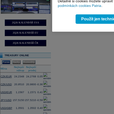
Detailně si cookies můžete upravit
podmínkách cookies Patria
.
Použít jen techn
2Q26 KALENDÁŘ USA
2Q26 KALENDÁŘ EU
2Q26 KALENDÁŘ ČR
TREASURY ONLINE
Forex
Sazby
Komodity
Nejlepší
Nejlepší
Změna
Měna
nákup
prodej
(%)
CZK/EUR
24,2348
24,2768
0,05
CZK/USD
20,9510
20,9800
-0,36
USD/EUR
1,1567
1,1571
0,41
JPY/USD
157,5150
157,5210
-0,59
USD/GBP
1,3501
1,3502
0,40