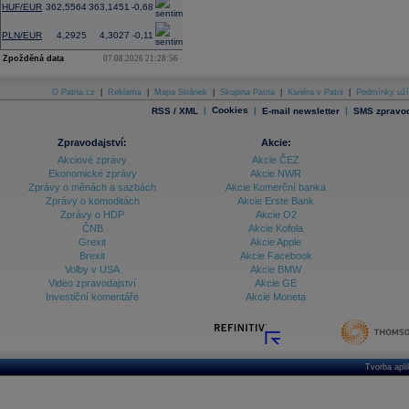
HUF/EUR
362,5564
363,1451
-0,68
PLN/EUR
4,2925
4,3027
-0,11
Zpožděná data
07.08.2026 21:28:56
O Patria.cz
|
Reklama
|
Mapa Stránek
|
Skupina Patria
|
Kariéra v Patrii
|
Podmínky uží
|
Cookies
|
|
RSS / XML
E-mail newsletter
SMS zpravod
Zpravodajství:
Akcie:
Akciové zprávy
Akcie ČEZ
Ekonomické zprávy
Akcie NWR
Zprávy o měnách a sazbách
Akcie Komerční banka
Zprávy o komoditách
Akcie Erste Bank
Zprávy o HDP
Akcie O2
ČNB
Akcie Kofola
Grexit
Akcie Apple
Brexit
Akcie Facebook
Volby v USA
Akcie BMW
Video zpravodajství
Akcie GE
Investiční komentáře
Akcie Moneta
Tvorba apl