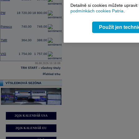
Detailně si cookies můžete upravit
0,32
podmínkách cookies Patria
.
PM
18 720,00
18 800,00
2,19
Použít jen techn
Primoco
740,00
746,00
0,00
TMR
364,00
388,00
2,63
VIG
1 754,00
1 757,00
06.08.2026 10:18:08
TRH START – všechny tituly
Přehled trhu
VÝSLEDKOVÁ SEZÓNA
2Q26 KALENDÁŘ USA
2Q26 KALENDÁŘ EU