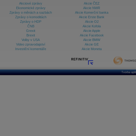
Akciové zprávy
Akcie ČEZ
Ekonomické zprávy
Akcie NWR
Zprávy o měnách a sazbách
Akcie Komerční banka
Zprávy o komoditách
Akcie Erste Bank
Zprávy o HDP
Akcie O2
ČNB
Akcie Kofola
Grexit
Akcie Apple
Brexit
Akcie Facebook
Volby v USA
Akcie BMW
Video zpravodajství
Akcie GE
Investiční komentáře
Akcie Moneta
Tvorba apl