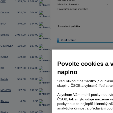
ČEZ
1 365,00
1 369,00
Minimální investice
-
-0,20
Prvotní/následná investice
-
Doosan
502,00
504,00
0,00
E4U
340,00
344,00
Investiční politika:
3,42
ERSTE
2 984,00
2 990,00
Graf online
0,54
Gevorkyan
186,00
187,00
-2,10
KARO
139,50
140,00
Povolte cookies a 
0,76
KB
1 052,00
1 054,00
naplno
0,00
Kofola
506,00
508,00
Stačí kliknout na tlačítko „Souhla
skupinu ČSOB a vybrané třetí stran
0,00
MONETA
197,00
197,50
Abychom Vám mohli poskytnout víc
0,00
ČSOB, tak si tyto údaje můžeme vz
Photon
6,38
6,58
poskytnout co nejlepší klientský zá
analytická činnost a předávání coo
0,00
Pilulka
102,50
107,00