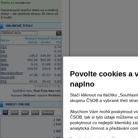
Patria.cz
nenalezne.
Garantovaná reakční doba na e-mailový
dotaz – dle složitosti dotazu 30 minut až
8 hodin.
OBLÍBENÉ TITULY
select
Nejlepší
Nejlepší
Změna
Název
nákup
prodej
(%)
ČEZ
0,74
KB
-0,10
PKN
149,2
149,46
-2,38
Msft
502,34
502,39
0,53
Nokia
8,13
8,148
-2,02
IBM
234,53
234,6
0,48
Povolte cookies a 
Mercedes-Benz
47,06
47,07
0,62
Group AG
PFE
26,41
26,42
0,82
naplno
07.08.2026 17:25:38
Zpožděná data,
Real-Time data info
Stačí kliknout na tlačítko „Souhla
Nastavit
Oblíbené
, nastavit
Portfolio
skupinu ČSOB a vybrané třetí stran
INDEXY ONLINE
Abychom Vám mohli poskytnout víc
PX
BUX
WIG
DAX
Nasdaq
ČSOB, tak si tyto údaje můžeme vz
poskytnout co nejlepší klientský zá
analytická činnost a předávání coo