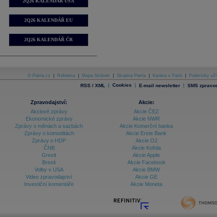
2Q26 KALENDÁŘ USA
2Q26 KALENDÁŘ EU
2Q26 KALENDÁŘ ČR
O Patria.cz
|
Reklama
|
Mapa Stránek
|
Skupina Patria
|
Kariéra v Patrii
|
Podmínky uží
|
Cookies
|
|
RSS / XML
E-mail newsletter
SMS zpravod
Zpravodajství:
Akcie:
Akciové zprávy
Akcie ČEZ
Ekonomické zprávy
Akcie NWR
Zprávy o měnách a sazbách
Akcie Komerční banka
Zprávy o komoditách
Akcie Erste Bank
Zprávy o HDP
Akcie O2
ČNB
Akcie Kofola
Grexit
Akcie Apple
Brexit
Akcie Facebook
Volby v USA
Akcie BMW
Video zpravodajství
Akcie GE
Investiční komentáře
Akcie Moneta