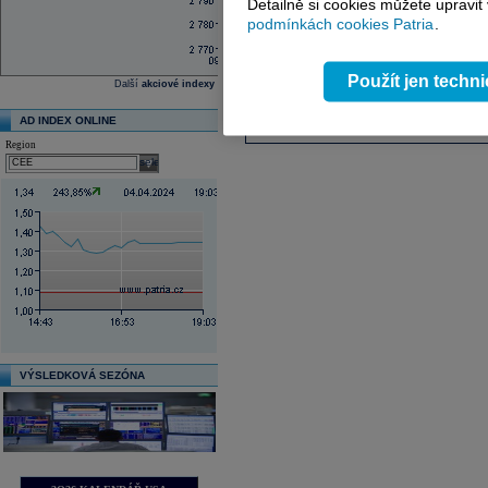
Detailně si cookies můžete upravit
podmínkách cookies Patria
.
Použít jen techn
Další
akciové indexy
AD INDEX ONLINE
Region
select
VÝSLEDKOVÁ SEZÓNA