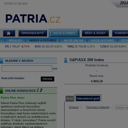
ZKU
PÁTEK 07.08.2026
Detail indexu
S&P/ASX 200
Index
ZPRAVODAJSTVÍ
AKCIE & FONDY
MĚNY & SAZBY
KOMODIT
|
PŘEHLED
|
INDEXY A FUTURES
|
AKCIE ONLINE
|
AKCIE HISTORIE
|
DETA
PX
2 785,07
-0,71%
DAX
26 355,35
0,82%
NDQ
26 704,98
1,35%
CZK/€
24,244
0,08%
S&P/ASX 200 Index
HLEDÁNÍ V AKCIÍCH
Poslední hodnota
select
-
Denní min.
Pokročilé hledání
Odeslat
4 869,50
ONLINE KONZULTACE
Patria Plus dotaz
Graf
Interaktivní graf
Klienti Patria Plus získávají nejširší
spektrum možností konzultací
Anotace
Porovnat s indexem
ekonomických a finančních témat.
Konzultace mají formu telefonických nebo
e-mailových dotazů na sofistikovaná
témata. V rámci „konzultací“ Patria rovněž
zajišťuje dodávku nadstandardních
informací, které klient na stránce