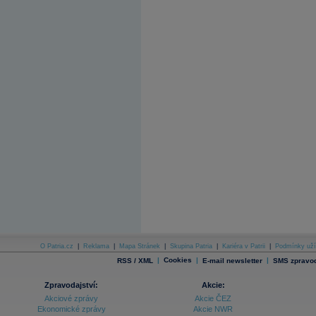
O Patria.cz
|
Reklama
|
Mapa Stránek
|
Skupina Patria
|
Kariéra v Patrii
|
Podmínky uží
|
Cookies
|
|
RSS / XML
E-mail newsletter
SMS zpravod
Zpravodajství:
Akcie:
Akciové zprávy
Akcie ČEZ
Ekonomické zprávy
Akcie NWR