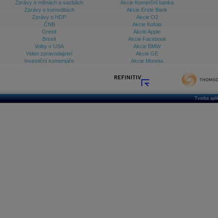
Zprávy o měnách a sazbách
Akcie Komerční banka
Zprávy o komoditách
Akcie Erste Bank
Zprávy o HDP
Akcie O2
ČNB
Akcie Kofola
Grexit
Akcie Apple
Brexit
Akcie Facebook
Volby v USA
Akcie BMW
Video zpravodajství
Akcie GE
Investiční komentáře
Akcie Moneta
Tvorba apl