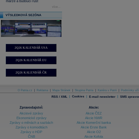
marže a budoucí růst
více...
VÝSLEDKOVÁ SEZÓNA
2Q26 KALENDÁŘ USA
2Q26 KALENDÁŘ EU
2Q26 KALENDÁŘ ČR
O Patria.cz
|
Reklama
|
Mapa Stránek
|
Skupina Patria
|
Kariéra v Patrii
|
Podmínky uží
|
Cookies
|
|
RSS / XML
E-mail newsletter
SMS zpravod
Zpravodajství:
Akcie:
Akciové zprávy
Akcie ČEZ
Ekonomické zprávy
Akcie NWR
Zprávy o měnách a sazbách
Akcie Komerční banka
Zprávy o komoditách
Akcie Erste Bank
Zprávy o HDP
Akcie O2
ČNB
Akcie Kofola