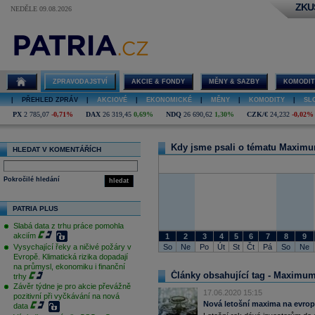
ZKU
NEDĚLE 09.08.2026
Maximum
ZPRAVODAJSTVÍ
AKCIE & FONDY
MĚNY & SAZBY
KOMODIT
|
PŘEHLED ZPRÁV
|
AKCIOVÉ
|
EKONOMICKÉ
|
MĚNY
|
KOMODITY
|
SL
PX
2 785,07
-0,71%
DAX
26 319,45
0,69%
NDQ
26 690,62
1,30%
CZK/€
24,232
-0,02%
Kdy jsme psali o tématu Maxim
HLEDAT V KOMENTÁŘÍCH
Pokročilé hledání
hledat
PATRIA PLUS
Slabá data z trhu práce pomohla
akciím
1
2
3
4
5
6
7
8
9
So
Ne
Po
Út
St
Čt
Pá
So
Ne
Vysychající řeky a ničivé požáry v
Evropě. Klimatická rizika dopadají
na průmysl, ekonomiku i finanční
Články obsahující tag - Maximu
trhy
Závěr týdne je pro akcie převážně
17.06.2020 15:15
pozitivní při vyčkávání na nová
Nová letošní maxima na evrops
data