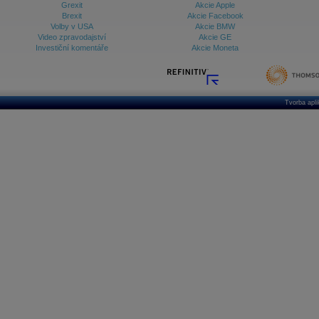
Grexit
Akcie Apple
Brexit
Akcie Facebook
Volby v USA
Akcie BMW
Video zpravodajství
Akcie GE
Investiční komentáře
Akcie Moneta
Tvorba apl