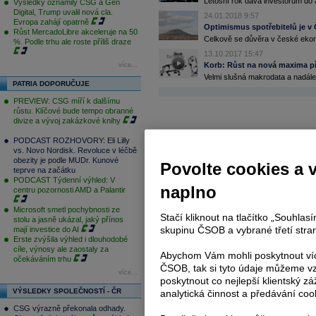
Letošní rok dává investorům do a
Výsledky oznámily CSG a Gen
Digital, Trump uvalil nová cla.
24.01.2018 9:57
Evropa zahájí opatrně
Optimismus spotřebitelů je v
Růst MercadoLibre akceleruje na 50
Celkově se důvěra v české ekonom
%. Podle trhu ale roste příliš draze
13.10.2017 15:47
Korb: Růst na nová maxima přin
více...
Velmi slušná makrodata a nadále 
PATRIA DOPORUČUJE
PREVIEW: CSG míří k dalšímu
růstu. Klíčové bude tempo obranné
divize a vývoj zakázkové knihy
PODCAST ROZHOVORY: Eli Lilly
vs. Novo Nordisk. Revoluce v léčbě
obezity je podle MUDr. Kunové
Povolte cookies a 
teprve na začátku
PODCAST Týdenní výhled: V
naplno
centru pozornosti AMD a Palantir
Microsoft smetl pochybnosti ze
Stačí kliknout na tlačítko „Souhla
stolu a jasně ukázal, jaký přínos
skupinu ČSOB a vybrané třetí stran
mají investice do AI
Erste zvýšila výhled i dlouhodobé
cíle, výnosy ale zaostaly za
Abychom Vám mohli poskytnout víc
očekáváním trhu
ČSOB, tak si tyto údaje můžeme vz
více...
poskytnout co nejlepší klientský zá
VÝSLEDKY SPOLEČNOSTÍ - ČR
analytická činnost a předávání coo
CSG výrazně překonala odhady.