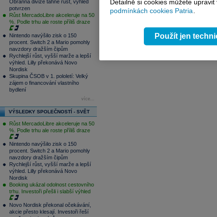
Detailně si cookies můžete upravit
Obranná divize táhne růst, výhled
potvrzen
podmínkách cookies Patria
.
Růst MercadoLibre akceleruje na 50
%. Podle trhu ale roste příliš draze
Použít jen techn
Nintendo navýšilo zisk o 150
procent. Switch 2 a Mario pomohly
navzdory dražším čipům
Rychlejší růst, vyšší marže a lepší
výhled. Lilly překonává Novo
Nordisk
Skupina ČSOB v 1. pololetí: Velký
zájem o financování vlastního
bydlení
více...
VÝSLEDKY SPOLEČNOSTÍ - SVĚT
Růst MercadoLibre akceleruje na 50
%. Podle trhu ale roste příliš draze
Nintendo navýšilo zisk o 150
procent. Switch 2 a Mario pomohly
navzdory dražším čipům
Rychlejší růst, vyšší marže a lepší
výhled. Lilly překonává Novo
Nordisk
Booking ukázal odolnost cestovního
trhu. Investoři přešli i slabší výhled
Novo Nordisk překonal očekávání,
akcie přesto klesají. Investoři řeší