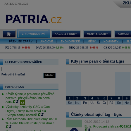
ZKU
PÁTEK 07.08.2026
Egis
ZPRAVODAJSTVÍ
AKCIE & FONDY
MĚNY & SAZBY
KOMODIT
|
PŘEHLED ZPRÁV
|
AKCIOVÉ
|
EKONOMICKÉ
|
MĚNY
|
KOMODITY
|
SL
PX
2 788,15
-0,60%
DAX
26 359,00
0,84%
NDQ
26 348,35
-0,06%
CZK/€
24,247
0,08%
Kdy jsme psali o tématu Egis
HLEDAT V KOMENTÁŘÍCH
Pokročilé hledání
hledat
PATRIA PLUS
Závěr týdne je pro akcie převážně
pozitivní při vyčkávání na nová
1
2
3
4
5
6
7
8
9
data
So
Ne
Po
Út
St
Čt
Pá
So
Ne
Výsledky oznámily CSG a Gen
Digital, Trump uvalil nová cla.
Články obsahující tag - Egis
Evropa zahájí opatrně
Růst MercadoLibre akceleruje na 50
09.02.2012 14:12
%. Podle trhu ale roste příliš draze
Egis: Provozní zisk za 4Q12/