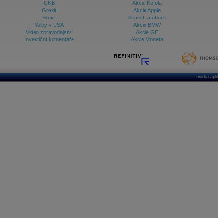
ČNB
Akcie Kofola
Grexit
Akcie Apple
Brexit
Akcie Facebook
Volby v USA
Akcie BMW
Video zpravodajství
Akcie GE
Investiční komentáře
Akcie Moneta
Tvorba apl