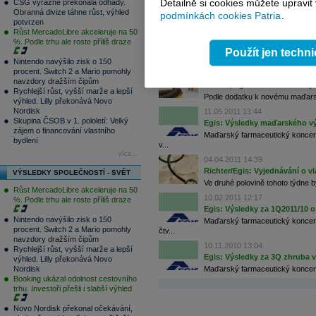
Detailně si cookies můžete upravit
CSG výrazně překonala odhady.
Maďarský farmaceutický koncern
Obranná divize táhne růst, výhled
podmínkách cookies Patria
.
zisk ...
potvrzen
Růst MercadoLibre akceleruje na 50
04.07.2011 13:23
%. Podle trhu ale roste příliš draze
Egis: Společnost upozornila 
Použít jen techn
Maďarský farmaceutický koncern E
Nintendo navýšilo zisk o 150
procent. Switch 2 a Mario pomohly
29.06.2011 12:42
navzdory dražším čipům
Richter, Egis: Daň z dotací b
Rychlejší růst, vyšší marže a lepší
Podle dodatku k novému maďarském
výhled. Lilly překonává Novo
Nordisk
11.05.2011 13:44
Skupina ČSOB v 1. pololetí: Velký
Egis: Výsledky maďarského v
zájem o financování vlastního
Maďarský farmaceutický koncern 
bydlení
v...
více...
04.04.2011 14:39
Richter/Egis: Vyjednávání o v
VÝSLEDKY SPOLEČNOSTÍ - SVĚT
Ve druhé polovině tohoto týdne 
Růst MercadoLibre akceleruje na 50
10.02.2011 12:17
%. Podle trhu ale roste příliš draze
Egis: Výsledky za 1Q2011/10 
Nintendo navýšilo zisk o 150
Maďarský farmaceutický koncern
procent. Switch 2 a Mario pomohly
čtv...
navzdory dražším čipům
10.11.2010 13:04
Rychlejší růst, vyšší marže a lepší
Egis: Výsledky za 3Q zhruba 
výhled. Lilly překonává Novo
Maďarský farmaceutický koncern 
Nordisk
Booking ukázal odolnost cestovního
trhu. Investoři přešli i slabší výhled
Novo Nordisk překonal očekávání,