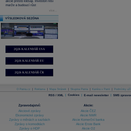
akcie přesto klesají. Investoři řeší
marže a budoucí růst
více...
VÝSLEDKOVÁ SEZÓNA
2Q26 KALENDÁŘ USA
2Q26 KALENDÁŘ EU
2Q26 KALENDÁŘ ČR
O Patria.cz
|
Reklama
|
Mapa Stránek
|
Skupina Patria
|
Kariéra v Patrii
|
Podmínky uží
|
Cookies
|
|
RSS / XML
E-mail newsletter
SMS zpravod
Zpravodajství:
Akcie:
Akciové zprávy
Akcie ČEZ
Ekonomické zprávy
Akcie NWR
Zprávy o měnách a sazbách
Akcie Komerční banka
Zprávy o komoditách
Akcie Erste Bank
Zprávy o HDP
Akcie O2