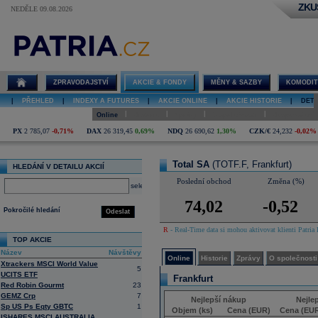
ZKU
NEDĚLE 09.08.2026
Detail akcie
Total SA online
ZPRAVODAJSTVÍ
AKCIE & FONDY
MĚNY & SAZBY
KOMODIT
|
PŘEHLED
|
INDEXY A FUTURES
|
AKCIE ONLINE
|
AKCIE HISTORIE
|
DETA
|
|
|
|
Online
Historie
Zprávy
O společnosti
Hospodaření
PX
2 785,07
-0,71%
DAX
26 319,45
0,69%
NDQ
26 690,62
1,30%
CZK/€
24,232
-0,02%
Total SA
(TOTF.F, Frankfurt)
HLEDÁNÍ V DETAILU AKCIÍ
Poslední obchod
Změna (%)
select
74,02
-0,52
Pokročilé hledání
Odeslat
R
- Real-Time data si mohou aktivovat klienti Patria 
TOP AKCIE
Název
Návštěvy
Online
Historie
Zprávy
O společnosti
Xtrackers MSCI World Value
5
UCITS ETF
Frankfurt
Red Robin Gourmt
23
GEMZ Crp
7
Nejlepší nákup
Nejle
Sp US Ps Eqty GBTC
1
Objem (ks)
Cena (EUR)
Cena (EU
ISHARES MSCI AUSTRALIA