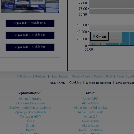
2Q26 KALENDÁŘ USA
2Q26 KALENDÁŘ EU
2Q26 KALENDÁŘ ČR
O Patria.cz
|
Reklama
|
Mapa Stránek
|
Skupina Patria
|
Kariéra v Patrii
|
Podmínky uží
|
Cookies
|
|
RSS / XML
E-mail newsletter
SMS zpravod
Zpravodajství:
Akcie:
Akciové zprávy
Akcie ČEZ
Ekonomické zprávy
Akcie NWR
Zprávy o měnách a sazbách
Akcie Komerční banka
Zprávy o komoditách
Akcie Erste Bank
Zprávy o HDP
Akcie O2
ČNB
Akcie Kofola
Grexit
Akcie Apple
Brexit
Akcie Facebook