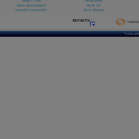
Volby v USA
Akcie BMW
Video zpravodajství
Akcie GE
Investiční komentáře
Akcie Moneta
Tvorba apl