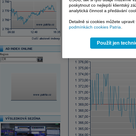
Ex-dividenda den
poskytnout co nejlepší klientský zá
Průměrná cílová cena
analytická činnost a předávání coo
Další fundamenty naleznete
zde
.
Detailně si cookies můžete upravit
podmínkách cookies Patria
.
Reklama
Další
akciové indexy
Použít jen techn
Graf online
AD INDEX ONLINE
Region
select
VÝSLEDKOVÁ SEZÓNA