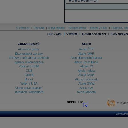
05.08.2026 16:05:46
O Patria.cz
|
Reklama
|
Mapa Stránek
|
Skupina Patria
|
Kariéra v Patrii
|
Podmínky uží
|
Cookies
|
|
RSS / XML
E-mail newsletter
SMS zpravod
Zpravodajství:
Akcie:
Akciové zprávy
Akcie ČEZ
Ekonomické zprávy
Akcie NWR
Zprávy o měnách a sazbách
Akcie Komerční banka
Zprávy o komoditách
Akcie Erste Bank
Zprávy o HDP
Akcie O2
ČNB
Akcie Kofola
Grexit
Akcie Apple
Brexit
Akcie Facebook
Volby v USA
Akcie BMW
Video zpravodajství
Akcie GE
Investiční komentáře
Akcie Moneta
Tvorba apl