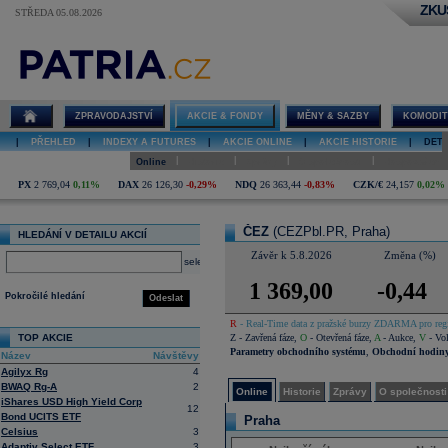
ZKU
STŘEDA 05.08.2026
Detail akcie
ČEZ online
ZPRAVODAJSTVÍ
AKCIE & FONDY
MĚNY & SAZBY
KOMODIT
|
PŘEHLED
|
INDEXY A FUTURES
|
AKCIE ONLINE
|
AKCIE HISTORIE
|
DETA
|
|
|
|
Online
Historie
Zprávy
O společnosti
Hospodaření
PX
2 769,04
0,11%
DAX
26 126,30
-0,29%
NDQ
26 363,44
-0,83%
CZK/€
24,157
0,02%
ČEZ
(CEZPbl.PR, Praha)
HLEDÁNÍ V DETAILU AKCIÍ
Závěr k 5.8.2026
Změna (%)
select
1 369,00
-0,44
Pokročilé hledání
Odeslat
R
- Real-Time data z pražské burzy ZDARMA pro regi
TOP AKCIE
Z
- Zavřená fáze
,
O
- Otevřená fáze
,
A
- Aukce
,
V
- Vol
Parametry obchodního systému
,
Obchodní hodin
Název
Návštěvy
Agilyx Rg
4
BWAQ Rg-A
2
Online
Historie
Zprávy
O společnosti
iShares USD High Yield Corp
12
Bond UCITS ETF
Praha
Celsius
3
Adaptiv Select ETF
3