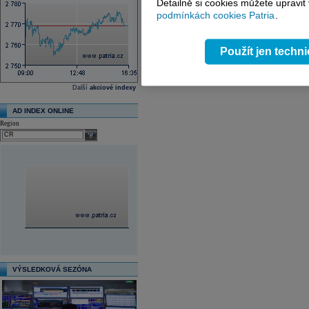
Detailně si cookies můžete upravit
podmínkách cookies Patria
.
Použít jen techn
Další
akciové indexy
AD INDEX ONLINE
Region
select
VÝSLEDKOVÁ SEZÓNA