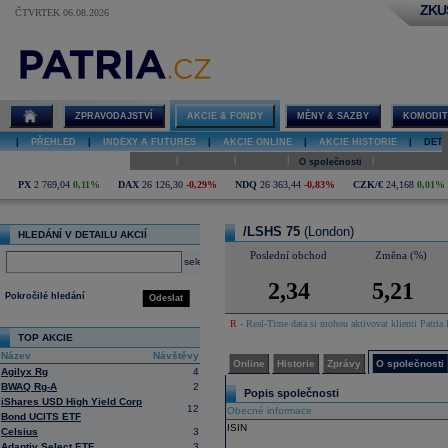
ZKU
ČTVRTEK 06.08.2026
Detail akcie
/LSHS 75
online
ZPRAVODAJSTVÍ
AKCIE & FONDY
MĚNY & SAZBY
KOMODIT
|
PŘEHLED
|
INDEXY A FUTURES
|
AKCIE ONLINE
|
AKCIE HISTORIE
|
DETA
|
|
|
|
Online
Historie
Zprávy
O společnosti
Hospodaření
PX
2 769,04
0,11%
DAX
26 126,30
-0,29%
NDQ
26 363,44
-0,83%
CZK/€
24,168
0,01%
/LSHS 75
(London)
HLEDÁNÍ V DETAILU AKCIÍ
Poslední obchod
Změna (%)
select
2,34
5,21
Pokročilé hledání
Odeslat
R
- Real-Time data si mohou aktivovat klienti Patria 
TOP AKCIE
Název
Návštěvy
Online
Historie
Zprávy
O společnosti
Agilyx Rg
4
BWAQ Rg-A
2
Popis společnosti
iShares USD High Yield Corp
12
Obecné informace
Bond UCITS ETF
ISIN
Celsius
3
Adaptiv Select ETF
3