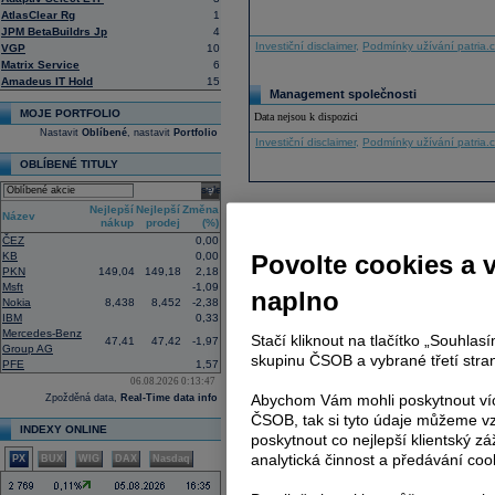
AtlasClear Rg
1
JPM BetaBuildrs Jp
4
Investiční disclaimer
,
Podmínky užívání patria.
VGP
10
Matrix Service
6
Amadeus IT Hold
15
Management společnosti
MOJE PORTFOLIO
Data nejsou k dispozici
Nastavit
Oblíbené
, nastavit
Portfolio
Investiční disclaimer
,
Podmínky užívání patria.
OBLÍBENÉ TITULY
select
Nejlepší
Nejlepší
Změna
Název
nákup
prodej
(%)
ČEZ
0,00
KB
0,00
Povolte cookies a 
PKN
149,04
149,18
2,18
Msft
-1,09
naplno
Nokia
8,438
8,452
-2,38
IBM
0,33
Mercedes-Benz
Stačí kliknout na tlačítko „Souhla
47,41
47,42
-1,97
Group AG
skupinu ČSOB a vybrané třetí stran
PFE
1,57
06.08.2026 0:13:47
Abychom Vám mohli poskytnout víc
Zpožděná data,
Real-Time data info
ČSOB, tak si tyto údaje můžeme vz
INDEXY ONLINE
poskytnout co nejlepší klientský zá
analytická činnost a předávání coo
PX
BUX
WIG
DAX
Nasdaq