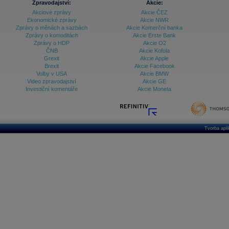
Zpravodajství:
Akcie:
Akciové zprávy
Akcie ČEZ
Ekonomické zprávy
Akcie NWR
Zprávy o měnách a sazbách
Akcie Komerční banka
Zprávy o komoditách
Akcie Erste Bank
Zprávy o HDP
Akcie O2
ČNB
Akcie Kofola
Grexit
Akcie Apple
Brexit
Akcie Facebook
Volby v USA
Akcie BMW
Video zpravodajství
Akcie GE
Investiční komentáře
Akcie Moneta
Tvorba apl