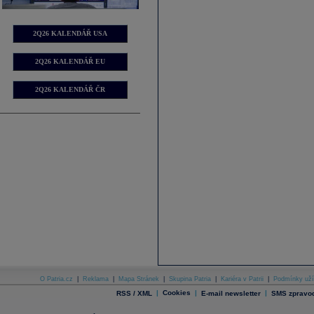
2Q26 KALENDÁŘ USA
2Q26 KALENDÁŘ EU
2Q26 KALENDÁŘ ČR
O Patria.cz
|
Reklama
|
Mapa Stránek
|
Skupina Patria
|
Kariéra v Patrii
|
Podmínky uží
|
Cookies
|
|
RSS / XML
E-mail newsletter
SMS zpravod