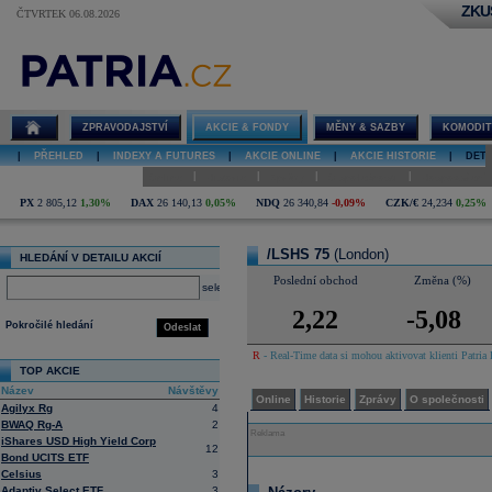
ZKU
ČTVRTEK 06.08.2026
Detail akcie
/LSHS 75
diskuze
ZPRAVODAJSTVÍ
AKCIE & FONDY
MĚNY & SAZBY
KOMODIT
|
PŘEHLED
|
INDEXY A FUTURES
|
AKCIE ONLINE
|
AKCIE HISTORIE
|
DETA
|
|
|
|
Online
Historie
Zprávy
O společnosti
Hospodaření
PX
2 805,12
1,30%
DAX
26 140,13
0,05%
NDQ
26 340,84
-0,09%
CZK/€
24,234
0,25%
/LSHS 75
(London)
HLEDÁNÍ V DETAILU AKCIÍ
Poslední obchod
Změna (%)
select
2,22
-5,08
Pokročilé hledání
Odeslat
R
- Real-Time data si mohou aktivovat klienti Patria 
TOP AKCIE
Název
Návštěvy
Online
Historie
Zprávy
O společnosti
Agilyx Rg
4
BWAQ Rg-A
2
Reklama
iShares USD High Yield Corp
12
Bond UCITS ETF
Celsius
3
Adaptiv Select ETF
3