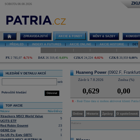
ZKU
SOBOTA 08.08.2026
Detail akcie
Huaneng
Power diskuze
ZPRAVODAJSTVÍ
AKCIE & FONDY
MĚNY & SAZBY
KOMODIT
|
PŘEHLED
|
INDEXY A FUTURES
|
AKCIE ONLINE
|
AKCIE HISTORIE
|
DETA
|
|
|
|
Online
Historie
Zprávy
O společnosti
Hospodaření
PX
2 785,07
-0,71%
DAX
26 319,45
0,69%
CZK/€
24,224
-0,02%
CZK/$
20,959
0,00%
Huaneng Power
(0902.F, Frankfurt
HLEDÁNÍ V DETAILU AKCIÍ
Závěr k 7.8.2026
Změna (%)
select
0,629
0,00
Pokročilé hledání
Odeslat
R
- Real-Time data si mohou aktivovat klienti Patria 
TOP AKCIE
Název
Návštěvy
Online
Historie
Zprávy
O společnosti
Xtrackers MSCI World Value
5
UCITS ETF
Reklama
Red Robin Gourmt
23
GEMZ Crp
7
Sp US Ps Eqty GBTC
1
ISHARES MSCI AUSTRALIA