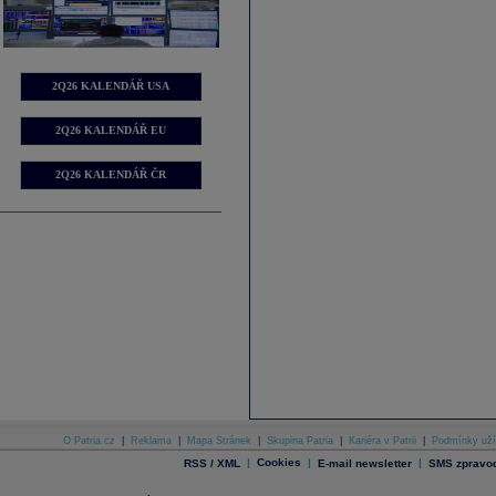
2Q26 KALENDÁŘ USA
2Q26 KALENDÁŘ EU
2Q26 KALENDÁŘ ČR
O Patria.cz
|
Reklama
|
Mapa Stránek
|
Skupina Patria
|
Kariéra v Patrii
|
Podmínky uží
|
Cookies
|
|
RSS / XML
E-mail newsletter
SMS zpravod