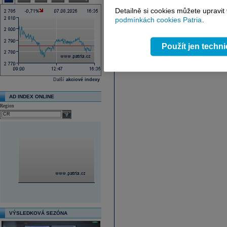
Detailně si cookies můžete upravit
podmínkách cookies Patria
.
Použít jen techn
Další
akciové indexy
AD INDEX ONLINE
Region
select
VÝSLEDKOVÁ SEZÓNA