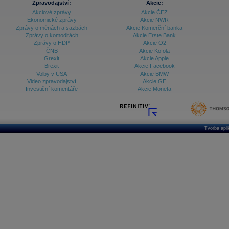
Zpravodajství:
Akcie:
Akciové zprávy
Akcie ČEZ
Ekonomické zprávy
Akcie NWR
Zprávy o měnách a sazbách
Akcie Komerční banka
Zprávy o komoditách
Akcie Erste Bank
Zprávy o HDP
Akcie O2
ČNB
Akcie Kofola
Grexit
Akcie Apple
Brexit
Akcie Facebook
Volby v USA
Akcie BMW
Video zpravodajství
Akcie GE
Investiční komentáře
Akcie Moneta
Tvorba apl