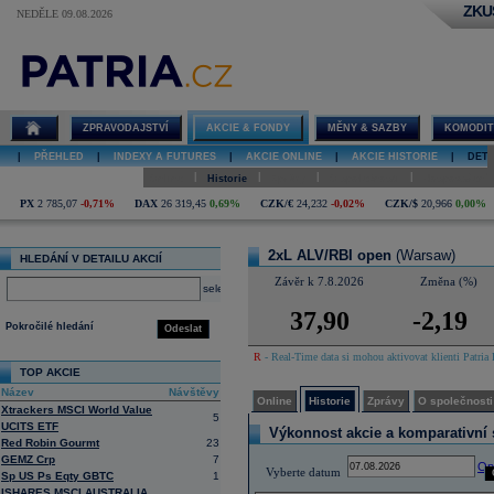
ZKU
NEDĚLE 09.08.2026
Detail akcie
2xL ALV/RBI
open online
ZPRAVODAJSTVÍ
AKCIE & FONDY
MĚNY & SAZBY
KOMODIT
|
PŘEHLED
|
INDEXY A FUTURES
|
AKCIE ONLINE
|
AKCIE HISTORIE
|
DETA
|
|
|
|
Online
Historie
Zprávy
O společnosti
Hospodaření
PX
2 785,07
-0,71%
DAX
26 319,45
0,69%
CZK/€
24,232
-0,02%
CZK/$
20,966
0,00%
2xL ALV/RBI open
(Warsaw)
HLEDÁNÍ V DETAILU AKCIÍ
Závěr k 7.8.2026
Změna (%)
select
37,90
-2,19
Pokročilé hledání
Odeslat
R
- Real-Time data si mohou aktivovat klienti Patria 
TOP AKCIE
Název
Návštěvy
Online
Historie
Zprávy
O společnosti
Xtrackers MSCI World Value
5
UCITS ETF
Výkonnost akcie a komparativní s
Red Robin Gourmt
23
GEMZ Crp
7
Op
Vyberte datum
Sp US Ps Eqty GBTC
1
ISHARES MSCI AUSTRALIA