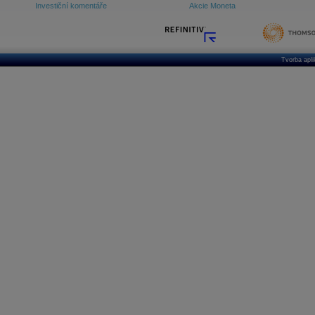
Investiční komentáře
Akcie Moneta
Tvorba apl