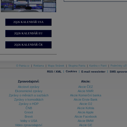
2Q26 KALENDÁŘ USA
2Q26 KALENDÁŘ EU
2Q26 KALENDÁŘ ČR
O Patria.cz
|
Reklama
|
Mapa Stránek
|
Skupina Patria
|
Kariéra v Patrii
|
Podmínky uží
|
Cookies
|
|
RSS / XML
E-mail newsletter
SMS zpravod
Zpravodajství:
Akcie:
Akciové zprávy
Akcie ČEZ
Ekonomické zprávy
Akcie NWR
Zprávy o měnách a sazbách
Akcie Komerční banka
Zprávy o komoditách
Akcie Erste Bank
Zprávy o HDP
Akcie O2
ČNB
Akcie Kofola
Grexit
Akcie Apple
Brexit
Akcie Facebook
Volby v USA
Akcie BMW
Video zpravodajství
Akcie GE