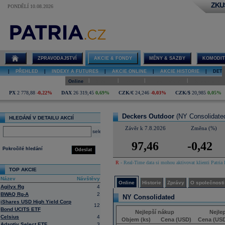
ZKU
PONDĚLÍ 10.08.2026
Detail akcie
Deckers
Outdoor online
ZPRAVODAJSTVÍ
AKCIE & FONDY
MĚNY & SAZBY
KOMODIT
|
PŘEHLED
|
INDEXY A FUTURES
|
AKCIE ONLINE
|
AKCIE HISTORIE
|
DETA
|
|
|
|
Online
Historie
Zprávy
O společnosti
Hospodaření
PX
2 778,88
-0,22%
DAX
26 319,45
0,69%
CZK/€
24,246
-0,03%
CZK/$
20,985
0,05%
Deckers Outdoor
(NY Consolidate
HLEDÁNÍ V DETAILU AKCIÍ
Závěr k 7.8.2026
Změna (%)
select
97,46
-0,42
Pokročilé hledání
Odeslat
R
- Real-Time data si mohou aktivovat klienti Patria 
TOP AKCIE
Název
Návštěvy
Online
Historie
Zprávy
O společnosti
Agilyx Rg
4
BWAQ Rg-A
2
NY Consolidated
iShares USD High Yield Corp
12
Bond UCITS ETF
Nejlepší nákup
Nejle
Celsius
4
Objem (ks)
Cena (USD)
Cena (US
Adaptiv Select ETF
3