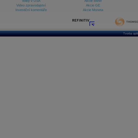
Volby v USA
Akcie BMW
Video zpravodajství
Akcie GE
Investiční komentáře
Akcie Moneta
Tvorba apl