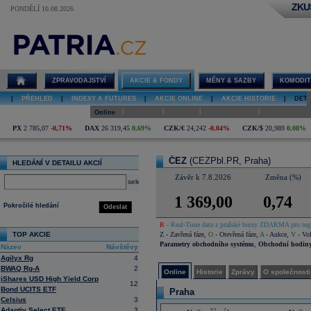
ZKU
PONDĚLÍ 10.08.2026
Detail akcie
ČEZ online
ZPRAVODAJSTVÍ
AKCIE & FONDY
MĚNY & SAZBY
KOMODIT
|
PŘEHLED
|
INDEXY A FUTURES
|
AKCIE ONLINE
|
AKCIE HISTORIE
|
DETA
|
|
|
|
Online
Historie
Zprávy
O společnosti
Hospodaření
PX
2 785,07
-0,71%
DAX
26 319,45
0,69%
CZK/€
24,242
-0,04%
CZK/$
20,989
0,08%
ČEZ
(CEZPbl.PR, Praha)
HLEDÁNÍ V DETAILU AKCIÍ
Závěr k 7.8.2026
Změna (%)
select
1 369,00
0,74
Pokročilé hledání
Odeslat
R
- Real-Time data z pražské burzy ZDARMA pro regi
TOP AKCIE
Z
- Zavřená fáze
,
O
- Otevřená fáze
,
A
- Aukce
,
V
- Vol
Parametry obchodního systému
,
Obchodní hodin
Název
Návštěvy
Agilyx Rg
4
BWAQ Rg-A
2
Online
Historie
Zprávy
O společnosti
iShares USD High Yield Corp
12
Bond UCITS ETF
Praha
Celsius
3
Adaptiv Select ETF
3