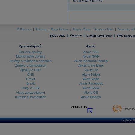
07.08.2026 16:05:14
O Patria.cz
|
Reklama
|
Mapa Stránek
|
Skupina Patria
|
Kariéra v Patrii
|
Podmínky uží
|
Cookies
|
|
RSS / XML
E-mail newsletter
SMS zpravod
Zpravodajství:
Akcie:
Akciové zprávy
Akcie ČEZ
Ekonomické zprávy
Akcie NWR
Zprávy o měnách a sazbách
Akcie Komerční banka
Zprávy o komoditách
Akcie Erste Bank
Zprávy o HDP
Akcie O2
ČNB
Akcie Kofola
Grexit
Akcie Apple
Brexit
Akcie Facebook
Volby v USA
Akcie BMW
Video zpravodajství
Akcie GE
Investiční komentáře
Akcie Moneta
Tvorba apl