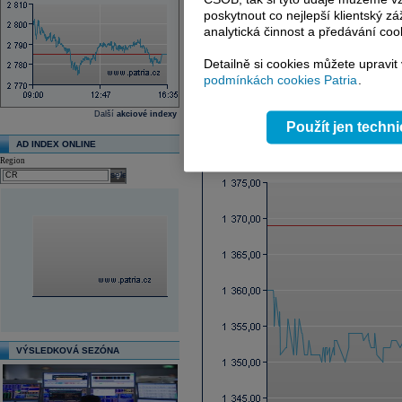
Ex-dividenda den
poskytnout co nejlepší klientský zá
Průměrná cílová cena
analytická činnost a předávání coo
Další fundamenty naleznete
zde
.
Detailně si cookies můžete upravit
podmínkách cookies Patria
.
Reklama
Další
akciové indexy
Použít jen techn
Graf online
AD INDEX ONLINE
Region
select
VÝSLEDKOVÁ SEZÓNA