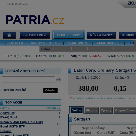
ZKU
PÁTEK 07.08.2026
Detail akcie
Eaton Corp,
Ordinary,
Stuttgart Stock
Exchange
ZPRAVODAJSTVÍ
AKCIE & FONDY
MĚNY & SAZBY
KOMODIT
online
|
PŘEHLED
|
INDEXY A FUTURES
|
AKCIE ONLINE
|
AKCIE HISTORIE
|
DETA
|
|
|
|
Online
Historie
Zprávy
O společnosti
Hospodaření
PX
2 805,12
1,30%
DAX
26 140,13
0,05%
NDQ
26 348,35
-0,06%
CZK/€
24,227
0,02%
Eaton Corp, Ordinary, Stuttgart
HLEDÁNÍ V DETAILU AKCIÍ
Závěr k 6.8.2026
Změna (%)
select
388,00
0,15
Pokročilé hledání
Odeslat
R
- Real-Time data si mohou aktivovat klienti Patria 
TOP AKCIE
Název
Návštěvy
Online
Historie
Zprávy
O společnosti
Agilyx Rg
4
BWAQ Rg-A
2
Stuttgart
iShares USD High Yield Corp
12
Bond UCITS ETF
Nejlepší nákup
Nejle
Celsius
3
Objem (ks)
Cena (EUR)
Cena (EU
Adaptiv Select ETF
3