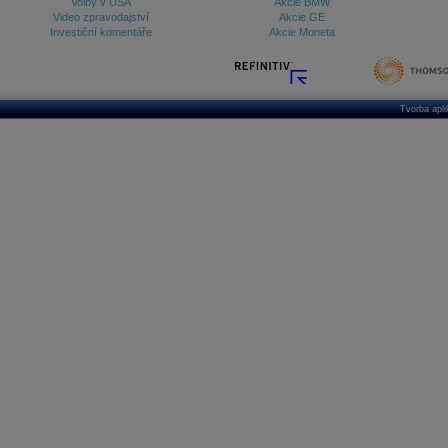
Volby v USA
Akcie BMW
Video zpravodajství
Akcie GE
Investiční komentáře
Akcie Moneta
Tvorba apl