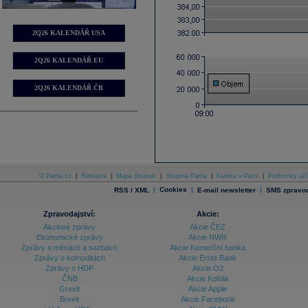
2Q26 KALENDÁŘ USA
2Q26 KALENDÁŘ EU
2Q26 KALENDÁŘ ČR
O Patria.cz
|
Reklama
|
Mapa Stránek
|
Skupina Patria
|
Kariéra v Patrii
|
Podmínky uží
|
Cookies
|
|
RSS / XML
E-mail newsletter
SMS zpravod
Zpravodajství:
Akcie:
Akciové zprávy
Akcie ČEZ
Ekonomické zprávy
Akcie NWR
Zprávy o měnách a sazbách
Akcie Komerční banka
Zprávy o komoditách
Akcie Erste Bank
Zprávy o HDP
Akcie O2
ČNB
Akcie Kofola
Grexit
Akcie Apple
Brexit
Akcie Facebook