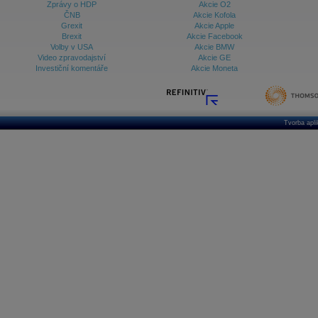
Zprávy o HDP
Akcie O2
ČNB
Akcie Kofola
Grexit
Akcie Apple
Brexit
Akcie Facebook
Volby v USA
Akcie BMW
Video zpravodajství
Akcie GE
Investiční komentáře
Akcie Moneta
Tvorba apl