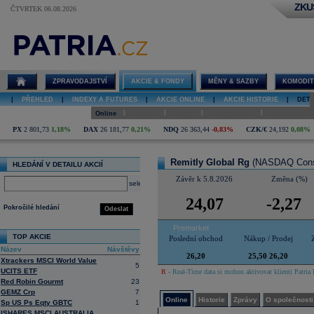
ZKU
ČTVRTEK 06.08.2026
Detail akcie
Remitly
Global Rg
online
ZPRAVODAJSTVÍ
AKCIE & FONDY
MĚNY & SAZBY
KOMODIT
|
PŘEHLED
|
INDEXY A FUTURES
|
AKCIE ONLINE
|
AKCIE HISTORIE
|
DETA
|
|
|
|
Online
Historie
Zprávy
O společnosti
Hospodaření
PX
2 801,73
1,18%
DAX
26 181,77
0,21%
NDQ
26 363,44
-0,83%
CZK/€
24,192
0,08%
Remitly Global Rg
(NASDAQ Con
HLEDÁNÍ V DETAILU AKCIÍ
Závěr k 5.8.2026
Změna (%)
select
24,07
-2,27
Pokročilé hledání
Odeslat
Premarket
TOP AKCIE
Poslední obchod
Nákup / Prodej
Název
Návštěvy
26,20
25,50 26,20
Xtrackers MSCI World Value
5
UCITS ETF
R
- Real-Time data si mohou aktivovat klienti Patria 
Red Robin Gourmt
23
GEMZ Crp
7
Online
Historie
Zprávy
O společnosti
Sp US Ps Eqty GBTC
1
ISHARES MSCI AUSTRALIA