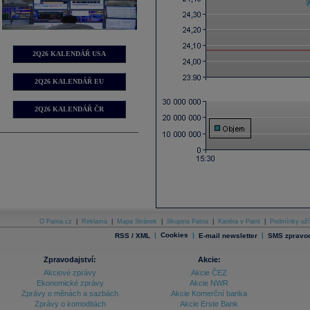
2Q26 KALENDÁŘ USA
2Q26 KALENDÁŘ EU
2Q26 KALENDÁŘ ČR
O Patria.cz
|
Reklama
|
Mapa Stránek
|
Skupina Patria
|
Kariéra v Patrii
|
Podmínky uží
|
Cookies
|
|
RSS / XML
E-mail newsletter
SMS zpravod
Zpravodajství:
Akcie:
Akciové zprávy
Akcie ČEZ
Ekonomické zprávy
Akcie NWR
Zprávy o měnách a sazbách
Akcie Komerční banka
Zprávy o komoditách
Akcie Erste Bank