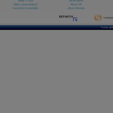
Volby v USA
Akcie BMW
Video zpravodajství
Akcie GE
Investiční komentáře
Akcie Moneta
Tvorba apl