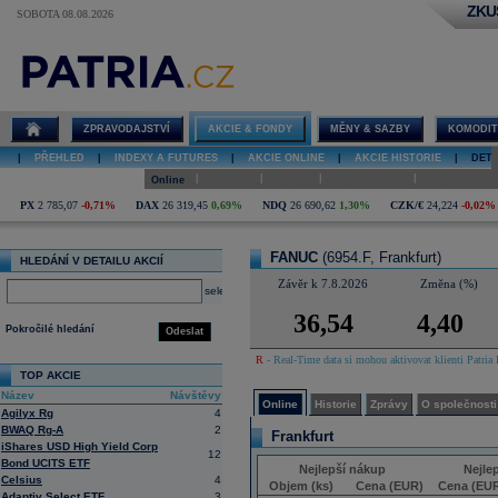
ZKU
SOBOTA 08.08.2026
Detail akcie
FANUC online
ZPRAVODAJSTVÍ
AKCIE & FONDY
MĚNY & SAZBY
KOMODIT
|
PŘEHLED
|
INDEXY A FUTURES
|
AKCIE ONLINE
|
AKCIE HISTORIE
|
DETA
|
|
|
|
Online
Historie
Zprávy
O společnosti
Hospodaření
PX
2 785,07
-0,71%
DAX
26 319,45
0,69%
NDQ
26 690,62
1,30%
CZK/€
24,224
-0,02%
FANUC
(6954.F, Frankfurt)
HLEDÁNÍ V DETAILU AKCIÍ
Závěr k 7.8.2026
Změna (%)
select
36,54
4,40
Pokročilé hledání
Odeslat
R
- Real-Time data si mohou aktivovat klienti Patria 
TOP AKCIE
Název
Návštěvy
Online
Historie
Zprávy
O společnosti
Agilyx Rg
4
BWAQ Rg-A
2
Frankfurt
iShares USD High Yield Corp
12
Bond UCITS ETF
Nejlepší nákup
Nejle
Celsius
4
Objem (ks)
Cena (EUR)
Cena (EU
Adaptiv Select ETF
3