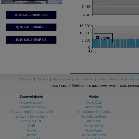
2Q26 KALENDÁŘ USA
2Q26 KALENDÁŘ EU
2Q26 KALENDÁŘ ČR
O Patria.cz
|
Reklama
|
Mapa Stránek
|
Skupina Patria
|
Kariéra v Patrii
|
Podmínky uží
|
Cookies
|
|
RSS / XML
E-mail newsletter
SMS zpravod
Zpravodajství:
Akcie:
Akciové zprávy
Akcie ČEZ
Ekonomické zprávy
Akcie NWR
Zprávy o měnách a sazbách
Akcie Komerční banka
Zprávy o komoditách
Akcie Erste Bank
Zprávy o HDP
Akcie O2
ČNB
Akcie Kofola
Grexit
Akcie Apple
Brexit
Akcie Facebook