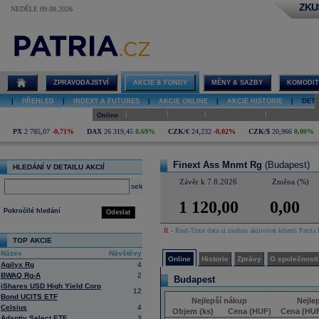
ZKU
NEDĚLE 09.08.2026
Detail akcie
Finext Ass
Mnmt Rg
online
ZPRAVODAJSTVÍ
AKCIE & FONDY
MĚNY & SAZBY
KOMODIT
|
PŘEHLED
|
INDEXY A FUTURES
|
AKCIE ONLINE
|
AKCIE HISTORIE
|
DETA
|
|
|
|
Online
Historie
Zprávy
O společnosti
Hospodaření
PX
2 785,07
-0,71%
DAX
26 319,45
0,69%
CZK/€
24,232
-0,02%
CZK/$
20,966
0,00%
Finext Ass Mnmt Rg
(Budapest)
HLEDÁNÍ V DETAILU AKCIÍ
Závěr k 7.8.2026
Změna (%)
select
1 120,00
0,00
Pokročilé hledání
Odeslat
R
- Real-Time data si mohou aktivovat klienti Patria 
TOP AKCIE
Název
Návštěvy
Online
Historie
Zprávy
O společnosti
Agilyx Rg
4
BWAQ Rg-A
2
Budapest
iShares USD High Yield Corp
12
Bond UCITS ETF
Nejlepší nákup
Nejle
Celsius
4
Objem (ks)
Cena (HUF)
Cena (HU
Adaptiv Select ETF
3