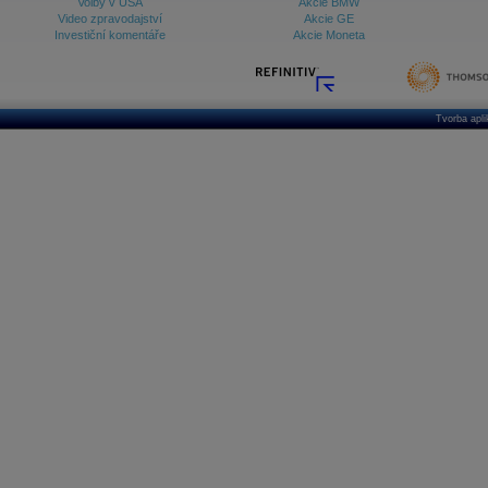
Volby v USA
Akcie BMW
Video zpravodajství
Akcie GE
Investiční komentáře
Akcie Moneta
Tvorba apl