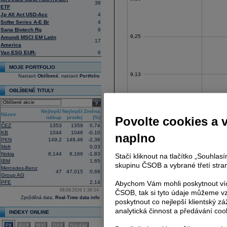
38
ETF
Jp All Act USD-Acc
4
Softw Series A-E Br
4
Sana Biotech Rg
8
9,25
Amundi MSCI EM Latin
17
America
Van ESG EUR-
6
MOJE PORTFOLIO
9,13
Nastavit
Oblíbené
, nastavit
Portfolio
OBLÍBENÉ TITULY
select
Nejlepší
Nejlepší
Změna
9,00
Název
nákup
prodej
(%)
Povolte cookies a 
ČEZ
1353
1359
0,74
KB
1044
1046
-0,10
naplno
PKN
149,2
149,46
-2,38
Msft
0,03
8,88
Nokia
8,144
8,166
-1,83
Stačí kliknout na tlačítko „Souhla
IBM
1,65
skupinu ČSOB a vybrané třetí stran
Mercedes-Benz
47
47,015
0,68
Group AG
PFE
2,14
Abychom Vám mohli poskytnout víc
8,75
08.08.2026 1:38:54
ČSOB, tak si tyto údaje můžeme vz
Zpožděná data,
Real-Time data info
poskytnout co nejlepší klientský zá
analytická činnost a předávání coo
INDEXY ONLINE
8,63
PX
BUX
WIG
DAX
Nasdaq