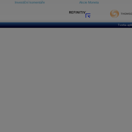
Investiční komentáře
Akcie Moneta
Tvorba apl