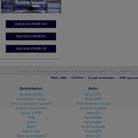
2Q26 KALENDÁŘ USA
2Q26 KALENDÁŘ EU
2Q26 KALENDÁŘ ČR
O Patria.cz
|
Reklama
|
Mapa Stránek
|
Skupina Patria
|
Kariéra v Patrii
|
Podmínky uží
|
Cookies
|
|
RSS / XML
E-mail newsletter
SMS zpravod
Zpravodajství:
Akcie:
Akciové zprávy
Akcie ČEZ
Ekonomické zprávy
Akcie NWR
Zprávy o měnách a sazbách
Akcie Komerční banka
Zprávy o komoditách
Akcie Erste Bank
Zprávy o HDP
Akcie O2
ČNB
Akcie Kofola
Grexit
Akcie Apple
Brexit
Akcie Facebook
Volby v USA
Akcie BMW
Video zpravodajství
Akcie GE