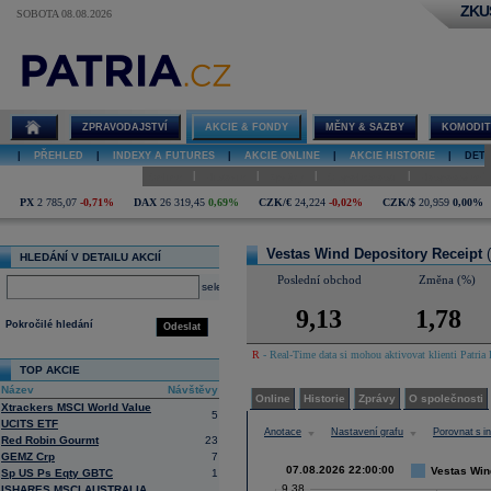
ZKU
SOBOTA 08.08.2026
Detail akcie
Vestas Wind
Depository
Receipt graf
ZPRAVODAJSTVÍ
AKCIE & FONDY
MĚNY & SAZBY
KOMODIT
|
PŘEHLED
|
INDEXY A FUTURES
|
AKCIE ONLINE
|
AKCIE HISTORIE
|
DETA
|
|
|
|
Online
Historie
Zprávy
O společnosti
Hospodaření
PX
2 785,07
-0,71%
DAX
26 319,45
0,69%
CZK/€
24,224
-0,02%
CZK/$
20,959
0,00%
Vestas Wind Depository Receipt
HLEDÁNÍ V DETAILU AKCIÍ
Poslední obchod
Změna (%)
select
9,13
1,78
Pokročilé hledání
Odeslat
R
- Real-Time data si mohou aktivovat klienti Patria 
TOP AKCIE
Název
Návštěvy
Online
Historie
Zprávy
O společnosti
Xtrackers MSCI World Value
5
UCITS ETF
Anotace
Nastavení grafu
Porovnat s 
Red Robin Gourmt
23
GEMZ Crp
7
07.08.2026 22:00:00
Vestas Wind
Sp US Ps Eqty GBTC
1
9,38
ISHARES MSCI AUSTRALIA