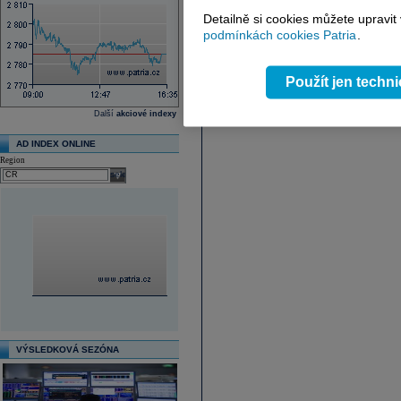
Detailně si cookies můžete upravit
podmínkách cookies Patria
.
Použít jen techn
Další
akciové indexy
AD INDEX ONLINE
Region
select
VÝSLEDKOVÁ SEZÓNA