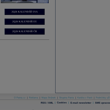
2Q26 KALENDÁŘ USA
2Q26 KALENDÁŘ EU
2Q26 KALENDÁŘ ČR
O Patria.cz
|
Reklama
|
Mapa Stránek
|
Skupina Patria
|
Kariéra v Patrii
|
Podmínky uží
|
Cookies
|
|
RSS / XML
E-mail newsletter
SMS zpravod