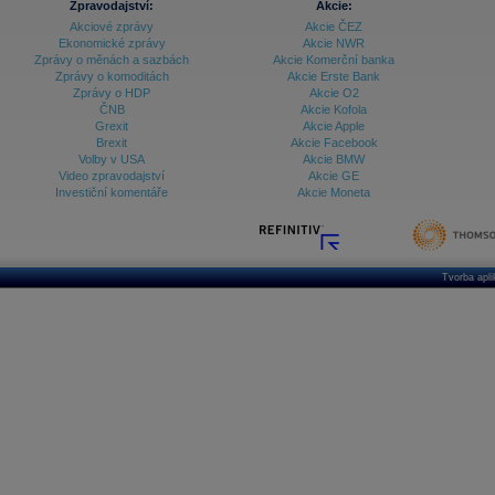
Zpravodajství:
Akcie:
Akciové zprávy
Akcie ČEZ
Ekonomické zprávy
Akcie NWR
Zprávy o měnách a sazbách
Akcie Komerční banka
Zprávy o komoditách
Akcie Erste Bank
Zprávy o HDP
Akcie O2
ČNB
Akcie Kofola
Grexit
Akcie Apple
Brexit
Akcie Facebook
Volby v USA
Akcie BMW
Video zpravodajství
Akcie GE
Investiční komentáře
Akcie Moneta
Tvorba apl