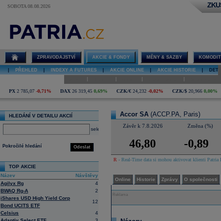
ZKU
SOBOTA 08.08.2026
Detail akcie
Accor SA
diskuze
ZPRAVODAJSTVÍ
AKCIE & FONDY
MĚNY & SAZBY
KOMODIT
|
PŘEHLED
|
INDEXY A FUTURES
|
AKCIE ONLINE
|
AKCIE HISTORIE
|
DETA
|
|
|
|
Online
Historie
Zprávy
O společnosti
Hospodaření
PX
2 785,07
-0,71%
DAX
26 319,45
0,69%
CZK/€
24,232
-0,02%
CZK/$
20,966
0,00%
Accor SA
(ACCP.PA, Paris)
HLEDÁNÍ V DETAILU AKCIÍ
Závěr k 7.8.2026
Změna (%)
select
46,80
-0,89
Pokročilé hledání
Odeslat
R
- Real-Time data si mohou aktivovat klienti Patria 
TOP AKCIE
Název
Návštěvy
Online
Historie
Zprávy
O společnosti
Agilyx Rg
4
BWAQ Rg-A
2
Reklama
iShares USD High Yield Corp
12
Bond UCITS ETF
Celsius
4
Adaptiv Select ETF
3