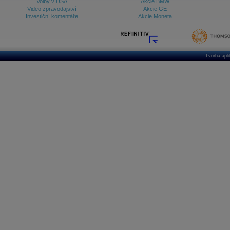
Volby v USA
Akcie BMW
Video zpravodajství
Akcie GE
Investiční komentáře
Akcie Moneta
Tvorba apl