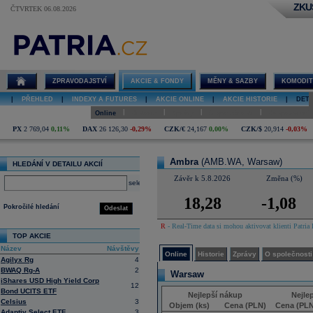
ZKU
ČTVRTEK 06.08.2026
Detail akcie
Ambra online
ZPRAVODAJSTVÍ
AKCIE & FONDY
MĚNY & SAZBY
KOMODIT
|
PŘEHLED
|
INDEXY A FUTURES
|
AKCIE ONLINE
|
AKCIE HISTORIE
|
DETA
|
|
|
|
Online
Historie
Zprávy
O společnosti
Hospodaření
PX
2 769,04
0,11%
DAX
26 126,30
-0,29%
CZK/€
24,167
0,00%
CZK/$
20,914
-0,03%
Ambra
(AMB.WA, Warsaw)
HLEDÁNÍ V DETAILU AKCIÍ
Závěr k 5.8.2026
Změna (%)
select
18,28
-1,08
Pokročilé hledání
Odeslat
R
- Real-Time data si mohou aktivovat klienti Patria 
TOP AKCIE
Název
Návštěvy
Online
Historie
Zprávy
O společnosti
Agilyx Rg
4
BWAQ Rg-A
2
Warsaw
iShares USD High Yield Corp
12
Bond UCITS ETF
Nejlepší nákup
Nejle
Celsius
3
Objem (ks)
Cena (PLN)
Cena (PLN
Adaptiv Select ETF
3