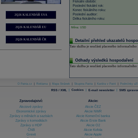
Fiskální období:
Poslední fiskální rok:
Konec fiskálního roku:
Poslední auditor:
2Q26 KALENDÁŘ USA
Délka fiskálního roku:
2Q26 KALENDÁŘ EU
Měna: USD
2Q26 KALENDÁŘ ČR
Detailní přehled ukazatelů hospo
Tato služba je součástí placeného informačního z
Odhady výsledků hospodaření
Tato služba je součástí placeného informačního z
O Patria.cz
|
Reklama
|
Mapa Stránek
|
Skupina Patria
|
Kariéra v Patrii
|
Podmínky uží
|
Cookies
|
|
RSS / XML
E-mail newsletter
SMS zpravod
Zpravodajství:
Akcie:
Akciové zprávy
Akcie ČEZ
Ekonomické zprávy
Akcie NWR
Zprávy o měnách a sazbách
Akcie Komerční banka
Zprávy o komoditách
Akcie Erste Bank
Zprávy o HDP
Akcie O2
ČNB
Akcie Kofola
Grexit
Akcie Apple