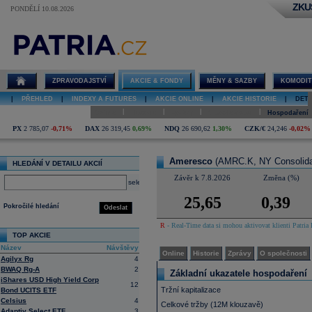
ZKU
PONDĚLÍ 10.08.2026
Detail akcie
Ameresco
online
ZPRAVODAJSTVÍ
AKCIE & FONDY
MĚNY & SAZBY
KOMODIT
|
PŘEHLED
|
INDEXY A FUTURES
|
AKCIE ONLINE
|
AKCIE HISTORIE
|
DETA
|
|
|
|
Online
Historie
Zprávy
O společnosti
Hospodaření
PX
2 785,07
-0,71%
DAX
26 319,45
0,69%
NDQ
26 690,62
1,30%
CZK/€
24,246
-0,02%
Ameresco
(AMRC.K, NY Consolida
HLEDÁNÍ V DETAILU AKCIÍ
Závěr k 7.8.2026
Změna (%)
select
25,65
0,39
Pokročilé hledání
Odeslat
R
- Real-Time data si mohou aktivovat klienti Patria 
TOP AKCIE
Název
Návštěvy
Online
Historie
Zprávy
O společnosti
Agilyx Rg
4
BWAQ Rg-A
2
Základní ukazatele hospodaření
iShares USD High Yield Corp
12
Tržní kapitalizace
Bond UCITS ETF
Celsius
4
Celkové tržby (12M klouzavě)
Adaptiv Select ETF
3