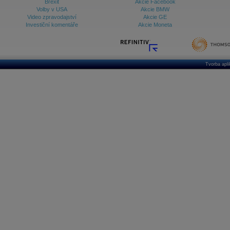
Brexit
Akcie Facebook
Volby v USA
Akcie BMW
Video zpravodajství
Akcie GE
Investiční komentáře
Akcie Moneta
Tvorba apl