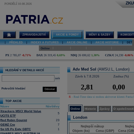
ZKU
PONDĚLÍ 10.08.2026
Detail akcie
Adv Med Sol
online
ZPRAVODAJSTVÍ
AKCIE & FONDY
MĚNY & SAZBY
KOMODIT
|
PŘEHLED
|
INDEXY A FUTURES
|
AKCIE ONLINE
|
AKCIE HISTORIE
|
DETA
|
|
|
|
Online
Historie
Zprávy
O společnosti
Hospodaření
PX
2 785,07
-0,71%
DAX
26 319,45
0,69%
NDQ
26 690,62
1,30%
CZK/€
24,230
-0,06%
Adv Med Sol
(AMSU.L, London)
HLEDÁNÍ V DETAILU AKCIÍ
Závěr k 7.8.2026
Změna (%)
select
2,81
0,00
Pokročilé hledání
Odeslat
R
- Real-Time data si mohou aktivovat klienti Patria 
TOP AKCIE
Název
Návštěvy
Online
Historie
Zprávy
O společnosti
Xtrackers MSCI World Value
5
UCITS ETF
London
Red Robin Gourmt
23
GEMZ Crp
7
Nejlepší nákup
Nejle
Sp US Ps Eqty GBTC
1
Objem (ks)
Cena (GBP)
Cena (GB
ISHARES MSCI AUSTRALIA