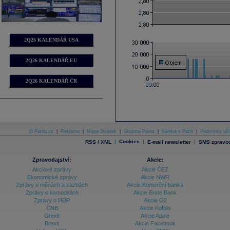
2Q26 KALENDÁŘ USA
2Q26 KALENDÁŘ EU
2Q26 KALENDÁŘ ČR
O Patria.cz
|
Reklama
|
Mapa Stránek
|
Skupina Patria
|
Kariéra v Patrii
|
Podmínky uží
|
Cookies
|
|
RSS / XML
E-mail newsletter
SMS zpravod
Zpravodajství:
Akcie:
Akciové zprávy
Akcie ČEZ
Ekonomické zprávy
Akcie NWR
Zprávy o měnách a sazbách
Akcie Komerční banka
Zprávy o komoditách
Akcie Erste Bank
Zprávy o HDP
Akcie O2
ČNB
Akcie Kofola
Grexit
Akcie Apple
Brexit
Akcie Facebook