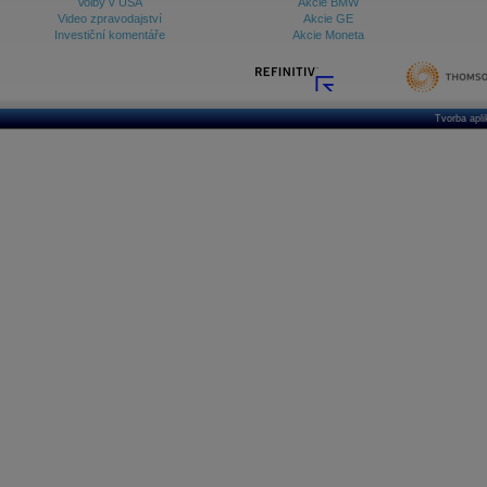
Volby v USA
Akcie BMW
Video zpravodajství
Akcie GE
Investiční komentáře
Akcie Moneta
Tvorba apl