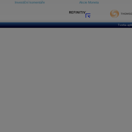
Investiční komentáře
Akcie Moneta
Tvorba apl