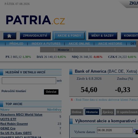
ZKU
PÁTEK 07.08.2026
Detail akcie
Bank of
America
online
ZPRAVODAJSTVÍ
AKCIE & FONDY
MĚNY & SAZBY
KOMODIT
|
PŘEHLED
|
INDEXY A FUTURES
|
AKCIE ONLINE
|
AKCIE HISTORIE
|
DETA
|
|
|
|
Online
Historie
Zprávy
O společnosti
Hospodaření
PX
2 805,12
1,30%
DAX
26 140,13
0,05%
NDQ
26 348,35
-0,06%
CZK/€
24,222
0,01%
Bank of America
(BAC.DE, Xetra)
HLEDÁNÍ V DETAILU AKCIÍ
Závěr k 6.8.2026
Změna (%)
select
54,60
-0,33
Pokročilé hledání
Odeslat
R
- Real-Time data si mohou aktivovat klienti Patria 
TOP AKCIE
Název
Návštěvy
Online
Historie
Zprávy
O společnosti
Xtrackers MSCI World Value
5
UCITS ETF
Výkonnost akcie a komparativní s
Red Robin Gourmt
23
GEMZ Crp
7
Op
Vyberte datum
Sp US Ps Eqty GBTC
1
ISHARES MSCI AUSTRALIA