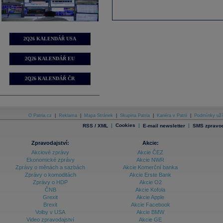
2Q26 KALENDÁŘ USA
2Q26 KALENDÁŘ EU
2Q26 KALENDÁŘ ČR
O Patria.cz
|
Reklama
|
Mapa Stránek
|
Skupina Patria
|
Kariéra v Patrii
|
Podmínky uží
|
Cookies
|
|
RSS / XML
E-mail newsletter
SMS zpravod
Zpravodajství:
Akcie:
Akciové zprávy
Akcie ČEZ
Ekonomické zprávy
Akcie NWR
Zprávy o měnách a sazbách
Akcie Komerční banka
Zprávy o komoditách
Akcie Erste Bank
Zprávy o HDP
Akcie O2
ČNB
Akcie Kofola
Grexit
Akcie Apple
Brexit
Akcie Facebook
Volby v USA
Akcie BMW
Video zpravodajství
Akcie GE