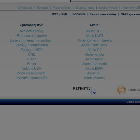
O Patria.cz
|
Reklama
|
Mapa Stránek
|
Skupina Patria
|
Kariéra v Patrii
|
Podmínky uží
|
Cookies
|
|
RSS / XML
E-mail newsletter
SMS zpravod
Zpravodajství:
Akcie:
Akciové zprávy
Akcie ČEZ
Ekonomické zprávy
Akcie NWR
Zprávy o měnách a sazbách
Akcie Komerční banka
Zprávy o komoditách
Akcie Erste Bank
Zprávy o HDP
Akcie O2
ČNB
Akcie Kofola
Grexit
Akcie Apple
Brexit
Akcie Facebook
Volby v USA
Akcie BMW
Video zpravodajství
Akcie GE
Investiční komentáře
Akcie Moneta
Tvorba apl