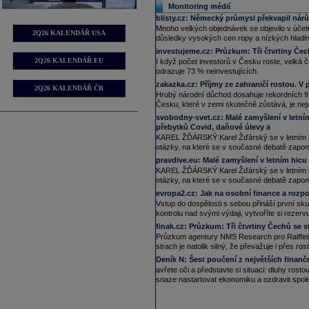
Monitoring médií
a července nepatrně o dva body na m
do bytů tak zůstala na nejhlubší ho
blisty.cz:
Německý průmysl překvapil nárů
Mnoho velkých objednávek se objevilo v účetn
11:22
Deutsche Bank
-
......
2Q26 KALENDÁŘ USA
důsledky vysokých cen ropy a nízkých hladi
17.07.2026
investujeme.cz:
Průzkum: Tři čtvrtiny Čech
14:41
ThyssenKrupp
Nu
......
2Q26 KALENDÁŘ EU
I když počet investorů v Česku roste, velká č
13:48
CSG -
Deutsche
......
odrazuje 73 % neinvestujících.
16.07.2026
zakazka.cz:
Příjmy ze zahraničí rostou. V
2Q26 KALENDÁŘ ČR
8:52
Společnost MSM North America, která
Hrubý národní důchod dosahuje rekordních 9
Czechoslovak Group (CSG) podnikate
Česku, které v zemi skutečně zůstává, je nejv
výstavbu linky na plnění velkorážov
(ČTK)
svobodny-svet.cz:
Malé zamyšlení v letn
přebytků Covid, daňové úlevy a
15.07.2026
KAREL ŽĎÁRSKÝ Karel Žďárský se v letním kom
15:37
Bank of America
......
otázky, na které se v současné debatě zapo
pravdive.eu:
Malé zamyšlení v letním hicu
KAREL ŽĎÁRSKÝ Karel Žďárský se v letním kom
otázky, na které se v současné debatě zapo
evropa2.cz:
Jak na osobní finance a rozp
Vstup do dospělosti s sebou přináší první sk
kontrolu nad svými výdaji, vytvoříte si rezer
finak.cz:
Průzkum: Tři čtvrtiny Čechů se st
Průzkum agentury NMS Research pro Raiffeise
strach je natolik silný, že převažuje i přes ro
Deník N:
Šest poučení z největších finančn
avřete oči a představte si situaci: dluhy rost
snaze nastartovat ekonomiku a ozdravit spole