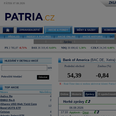
ZKU
PÁTEK 07.08.2026
Detail akcie
Bank of
America
online
ZPRAVODAJSTVÍ
AKCIE & FONDY
MĚNY & SAZBY
KOMODIT
|
PŘEHLED
|
INDEXY A FUTURES
|
AKCIE ONLINE
|
AKCIE HISTORIE
|
DETA
|
|
|
|
Online
Historie
Zprávy
O společnosti
Hospodaření
PX
2 785,07
-0,71%
DAX
26 319,45
0,69%
NDQ
26 690,62
1,30%
CZK/€
24,245
0,08%
Bank of America
(BAC.DE, Xetra)
HLEDÁNÍ V DETAILU AKCIÍ
Poslední obchod
Změna (%)
select
54,39
-0,84
Pokročilé hledání
Odeslat
R
- Real-Time data si mohou aktivovat klienti Patria 
TOP AKCIE
Název
Návštěvy
Online
Historie
Zprávy
O společnosti
Agilyx Rg
4
BWAQ Rg-A
2
Horké zprávy
iShares USD High Yield Corp
12
06.08.2026
Bond UCITS ETF
Celsius
4
17:10
Applovin -
Deut
......
Adaptiv Select ETF
3