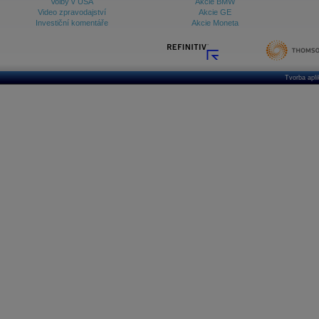
Volby v USA
Akcie BMW
Video zpravodajství
Akcie GE
Investiční komentáře
Akcie Moneta
Tvorba apl