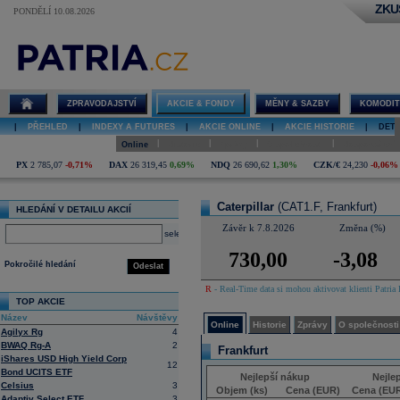
ZKU
PONDĚLÍ 10.08.2026
Detail akcie
Caterpillar
online
ZPRAVODAJSTVÍ
AKCIE & FONDY
MĚNY & SAZBY
KOMODIT
|
PŘEHLED
|
INDEXY A FUTURES
|
AKCIE ONLINE
|
AKCIE HISTORIE
|
DETA
|
|
|
|
Online
Historie
Zprávy
O společnosti
Hospodaření
PX
2 785,07
-0,71%
DAX
26 319,45
0,69%
NDQ
26 690,62
1,30%
CZK/€
24,230
-0,06%
Caterpillar
(CAT1.F, Frankfurt)
HLEDÁNÍ V DETAILU AKCIÍ
Závěr k 7.8.2026
Změna (%)
select
730,00
-3,08
Pokročilé hledání
Odeslat
R
- Real-Time data si mohou aktivovat klienti Patria 
TOP AKCIE
Název
Návštěvy
Online
Historie
Zprávy
O společnosti
Agilyx Rg
4
BWAQ Rg-A
2
Frankfurt
iShares USD High Yield Corp
12
Bond UCITS ETF
Nejlepší nákup
Nejle
Celsius
3
Objem (ks)
Cena (EUR)
Cena (EU
Adaptiv Select ETF
3