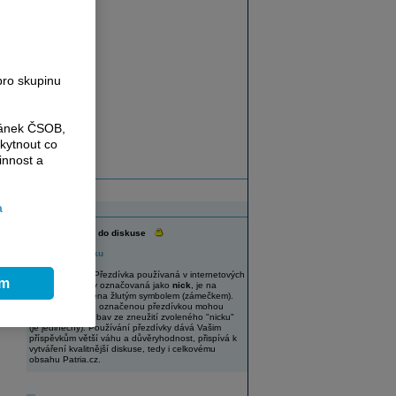
e
pro skupinu
ránek ČSOB,
kytnout co
innost a
a
Diskuse
Vaše přezdívka do diskuse
Změnit přezdívku
UPOZORNĚNÍ: Přezdívka používaná v internetových
ím
diskuzích, někdy označovaná jako
nick
, je na
Patria.cz označena žlutým symbolem (zámečkem).
Uživatelé s takto označenou přezdívkou mohou
diskutovat bez obav ze zneužití zvoleného "nicku"
(je jedinečný). Používání přezdívky dává Vašim
příspěvkům větší váhu a důvěryhodnost, přispívá k
vytváření kvalitnější diskuse, tedy i celkovému
obsahu Patria.cz.