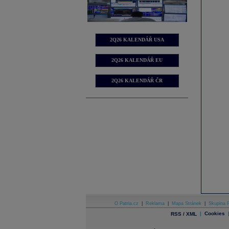
2Q26 KALENDÁŘ USA
2Q26 KALENDÁŘ EU
2Q26 KALENDÁŘ ČR
O Patria.cz
|
Reklama
|
Mapa Stránek
|
Skupina P
|
Cookies
RSS / XML