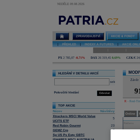
NEDĚLE 09.08.2026
Detail akcie
MODIVO SA
diskuze
ZPRAVODAJSTVÍ
AKCIE & FONDY
|
PŘEHLED
|
INDEXY A FUTURES
|
AKCIE ONLI
|
|
Online
Historie
Zprávy
PX
2 785,07
-0,71%
DAX
26 319,45
0,69%
CZK/€
24
MODI
HLEDÁNÍ V DETAILU AKCIÍ
Závěr 
select
9
Pokročilé hledání
Odeslat
R
- Real-Tim
TOP AKCIE
Název
Návštěvy
Online
Xtrackers MSCI World Value
5
UCITS ETF
Reklama
Red Robin Gourmt
23
GEMZ Crp
7
Sp US Ps Eqty GBTC
1
ISHARES MSCI AUSTRALIA