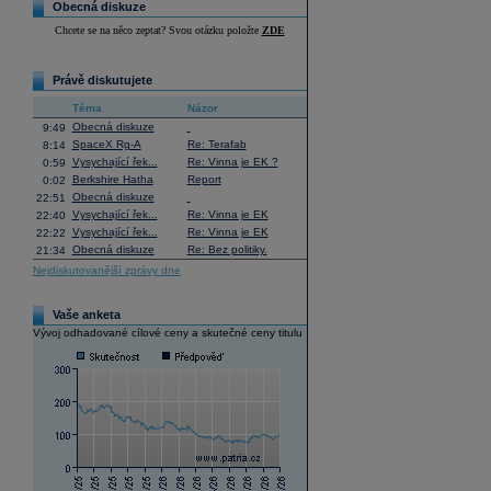
Obecná diskuze
Chcete se na něco zeptat? Svou otázku položte
ZDE
Právě diskutujete
Téma
Názor
Obecná diskuze
9:49
SpaceX Rg-A
Re: Terafab
8:14
Vysychající řek...
Re: Vinna je EK ?
0:59
Berkshire Hatha
Report
0:02
Obecná diskuze
22:51
Vysychající řek...
Re: Vinna je EK
22:40
Vysychající řek...
Re: Vinna je EK
22:22
Obecná diskuze
Re: Bez politiky.
21:34
Nejdiskutovanější zprávy dne
Vaše anketa
Vývoj odhadované cílové ceny a skutečné ceny titulu