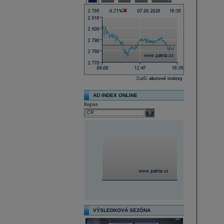
Další
akciové indexy
AD INDEX ONLINE
Region
select
VÝSLEDKOVÁ SEZÓNA