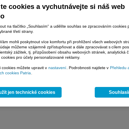
y
Přidat názor
Pavouk
Od nejnovějších
|
te cookies a vychutnávejte si náš web
ístě můžete zahájit diskusi. Zatím nebyl zadán žádný názor. Do diskuse mohou přispívat
ášení uživatelé (
Přihlásit
). Pokud nemáte účet, na který byste se mohli přihlásit, registrujte s
no
nout na tlačítko „Souhlasím“ a udělíte souhlas se zpracováním cookies 
brané třetí strany.
ám mohli poskytnout více komfortu při prohlížení všech webových st
to údaje můžeme vzájemně zpřístupňovat a dále zpracovávat s cílem pos
lientský zážitek, tj. přizpůsobení obsahu webových stránek, analytická č
 cookies pro účely personalizované reklamy.
si cookies můžete upravit v
nastavení
. Podrobnosti najdete v
Přehledu 
h cookies Patria
.
žít jen technické cookies
Souhlas