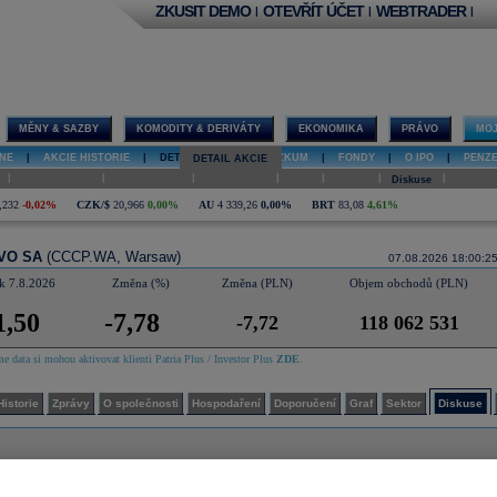
ZKUSIT DEMO
OTEVŘÍT ÚČET
WEBTRADER
|
|
|
MĚNY & SAZBY
KOMODITY & DERIVÁTY
EKONOMIKA
PRÁVO
MOJ
NE
|
AKCIE HISTORIE
|
DETAIL AKCIE
|
VÝZKUM
|
FONDY
|
O IPO
|
PENZ
DETAIL AKCIE
|
|
|
|
|
|
|
O společnosti
Hospodaření
Doporučení
Graf
Sektor
Diskuse
Interakt
,232
-0,02%
CZK/$
20,966
0,00%
AU
4 339,26
0,00%
BRT
83,08
4,61%
VO SA
(CCCP.WA, Warsaw)
07.08.2026 18:00:2
k 7.8.2026
Změna (%)
Změna (PLN)
Objem obchodů (PLN)
1,50
-7,78
-7,72
118 062 531
e data si mohou aktivovat klienti Patria Plus / Investor Plus
ZDE
.
Historie
Zprávy
O společnosti
Hospodaření
Doporučení
Graf
Sektor
Diskuse