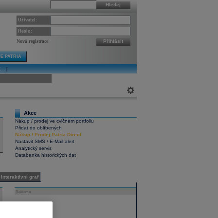
Hledej
Uživatel:
Heslo:
Nová registrace
Přihlásit
E PATRIA
E
|
ivní graf
Akce
5
Nákup / prodej ve cvičném portfoliu
Přidat do oblíbených
Nákup
/
Prodej
Patria Direct
Nastavit SMS / E-Mail alert
Analytický servis
Databanka historických dat
Interaktivní graf
Reklama