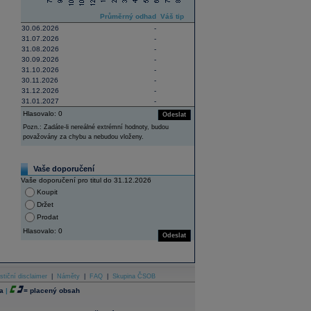
Průměrný odhad
Váš tip
30.06.2026
-
31.07.2026
-
31.08.2026
-
30.09.2026
-
31.10.2026
-
30.11.2026
-
31.12.2026
-
31.01.2027
-
Hlasovalo: 0
Odeslat
Pozn.: Zadáte-li nereálné extrémní hodnoty, budou
považovány za chybu a nebudou vloženy.
Vaše doporučení
Vaše doporučení pro titul do 31.12.2026
Koupit
Držet
Prodat
Hlasovalo: 0
Odeslat
stiční disclaimer
|
Náměty
|
FAQ
|
Skupina ČSOB
a
|
=
placený obsah