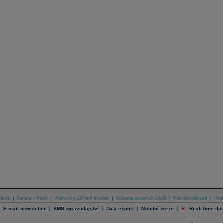
atria
|
Kariéra v Patrii
|
Podmínky užívání stránek
|
Ochrana osobních údajů
|
Pravidla diskuse
|
Inve
|
|
|
|
|
E-mail newsletter
SMS zpravodajství
Data export
Mobilní verze
R
=
Real-Time dat