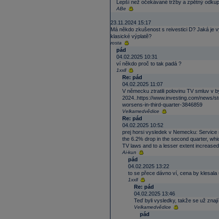
Lepší než očekávané tržby a zpětný odku
ABe
23.11.2024 15:17
Má někdo zkušenost s reivestici D? Jaká je vý
klasické výplatě?
rosta
pád
04.02.2025 10:31
ví někdo proč to tak padá ?
1xxll
Re: pád
04.02.2025 11:07
V německu ztratili polovinu TV smluv v
2024..https://www.investing.com/news/
worsens-in-third-quarter-3846859
Velkamedvědice
Re: pád
04.02.2025 10:52
prej horsi vysledek v Nemecku: Service 
the 6.2% drop in the second quarter, whic
TV laws and to a lesser extent increased 
Ai-kun
pád
04.02.2025 13:22
to se přece dávno ví, cena by klesala
1xxll
Re: pád
04.02.2025 13:46
Teď byli vysledky, takže se už znaj
Velkamedvědice
pád