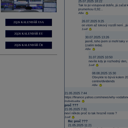
25.07.2025 18:22
Tak to jsi vstupoval dobře, já začal
prumerkou 0,92...
ABe
26.07.2025 9:25
2Q26 KALENDÁŘ USA
on vtom až tokový rozdíl není , j
1xxll
2Q26 KALENDÁŘ EU
30.07.2025 13:26
jasně, toho jsem si mohl taky v
2Q26 KALENDÁŘ ČR
(zatím teda).
ABe
31.07.2025 10:50
nevíte kdy je rozhodný den, p
1xxll
08.08.2025 15:30
Obvykle to bývá kolem 20.
centre/dividends
ABe
21.05.2025 7:44
https://finance.yahoo.com/news/why-vodafone
Individualita
proč ???
21.05.2025 7:31
neví někdo proč to tak hrozně roste ?
1xxll
Re: proč ???
21.05.2025 11:21