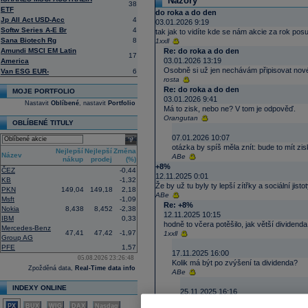
Názory
38
ETF
do roka a do den
Jp All Act USD-Acc
4
03.01.2026 9:19
Softw Series A-E Br
4
tak jak to vidíte kde se nám akcie za rok pos
Sana Biotech Rg
8
1xxll
Amundi MSCI EM Latin
Re: do roka a do den
17
03.01.2026 13:19
America
Osobně si už jen nechávám připisovat nové
Van ESG EUR-
6
rosta
Re: do roka a do den
MOJE PORTFOLIO
03.01.2026 9:41
Nastavit
Oblíbené
, nastavit
Portfolio
Má to zisk, nebo ne? V tom je odpověď.
Orangutan
OBLÍBENÉ TITULY
07.01.2026 10:07
select
otázka by spíš měla znít: bude to mít zi
Nejlepší
Nejlepší
Změna
Název
ABe
nákup
prodej
(%)
+8%
ČEZ
-0,44
12.11.2025 0:01
KB
-1,32
Že by už tu byly ty lepší zítřky a sociální jisto
PKN
149,04
149,18
2,18
ABe
Msft
-1,09
Re: +8%
Nokia
8,438
8,452
-2,38
12.11.2025 10:15
IBM
0,33
hodně to včera potěšilo, jak větší dividen
Mercedes-Benz
47,41
47,42
-1,97
1xxll
Group AG
PFE
1,57
17.11.2025 16:00
05.08.2026 23:26:48
Kolik má být po zvýšení ta dividenda?
Zpožděná data,
Real-Time data info
ABe
INDEXY ONLINE
25.11.2025 16:16
nic úžasného, Příští dividenda společ
PX
BUX
WIG
DAX
Nasdaq