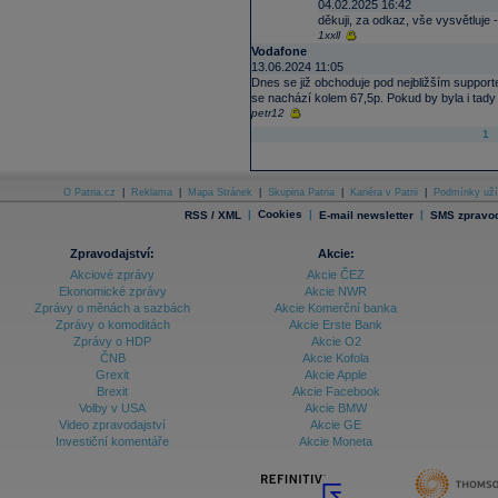
04.02.2025 16:42
děkuji, za odkaz, vše vysvětluje 
1xxll
Vodafone
13.06.2024 11:05
Dnes se již obchoduje pod nejbližším support
se nachází kolem 67,5p. Pokud by byla i tady
petr12
1
O Patria.cz
|
Reklama
|
Mapa Stránek
|
Skupina Patria
|
Kariéra v Patrii
|
Podmínky uží
|
Cookies
|
|
RSS / XML
E-mail newsletter
SMS zpravod
Zpravodajství:
Akcie:
Akciové zprávy
Akcie ČEZ
Ekonomické zprávy
Akcie NWR
Zprávy o měnách a sazbách
Akcie Komerční banka
Zprávy o komoditách
Akcie Erste Bank
Zprávy o HDP
Akcie O2
ČNB
Akcie Kofola
Grexit
Akcie Apple
Brexit
Akcie Facebook
Volby v USA
Akcie BMW
Video zpravodajství
Akcie GE
Investiční komentáře
Akcie Moneta