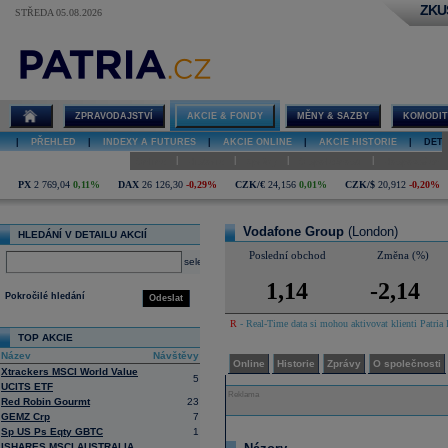
ZKU
STŘEDA 05.08.2026
Detail akcie
Vodafone
Group diskuze
ZPRAVODAJSTVÍ
AKCIE & FONDY
MĚNY & SAZBY
KOMODIT
|
PŘEHLED
|
INDEXY A FUTURES
|
AKCIE ONLINE
|
AKCIE HISTORIE
|
DETA
|
|
|
|
Online
Historie
Zprávy
O společnosti
Hospodaření
PX
2 769,04
0,11%
DAX
26 126,30
-0,29%
CZK/€
24,156
0,01%
CZK/$
20,912
-0,20%
Vodafone Group
(London)
HLEDÁNÍ V DETAILU AKCIÍ
Poslední obchod
Změna (%)
select
1,14
-2,14
Pokročilé hledání
Odeslat
R
- Real-Time data si mohou aktivovat klienti Patria 
TOP AKCIE
Název
Návštěvy
Online
Historie
Zprávy
O společnosti
Xtrackers MSCI World Value
5
UCITS ETF
Reklama
Red Robin Gourmt
23
GEMZ Crp
7
Sp US Ps Eqty GBTC
1
ISHARES MSCI AUSTRALIA