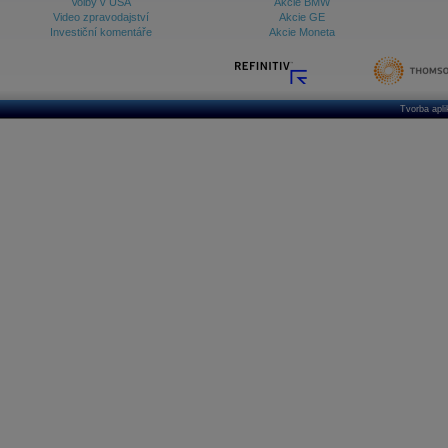
Volby v USA
Akcie BMW
Video zpravodajství
Akcie GE
Investiční komentáře
Akcie Moneta
Tvorba apl