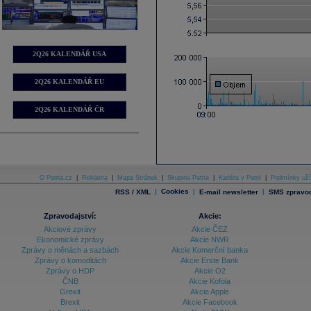
2Q26 KALENDÁŘ USA
2Q26 KALENDÁŘ EU
2Q26 KALENDÁŘ ČR
O Patria.cz
|
Reklama
|
Mapa Stránek
|
Skupina Patria
|
Kariéra v Patrii
|
Podmínky uží
|
Cookies
|
|
RSS / XML
E-mail newsletter
SMS zpravod
Zpravodajství:
Akcie:
Akciové zprávy
Akcie ČEZ
Ekonomické zprávy
Akcie NWR
Zprávy o měnách a sazbách
Akcie Komerční banka
Zprávy o komoditách
Akcie Erste Bank
Zprávy o HDP
Akcie O2
ČNB
Akcie Kofola
Grexit
Akcie Apple
Brexit
Akcie Facebook