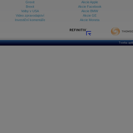
Grexit
Akcie Apple
Brexit
Akcie Facebook
Volby v USA
Akcie BMW
Video zpravodajství
Akcie GE
Investiční komentáře
Akcie Moneta
Tvorba apl