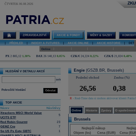
ZKU
ČTVRTEK 06.08.2026
Detail akcie
Engie online
ZPRAVODAJSTVÍ
AKCIE & FONDY
MĚNY & SAZBY
KOMODIT
|
PŘEHLED
|
INDEXY A FUTURES
|
AKCIE ONLINE
|
AKCIE HISTORIE
|
DETA
|
|
|
|
Online
Historie
Zprávy
O společnosti
Hospodaření
PX
2 805,12
1,30%
DAX
26 140,13
0,05%
CZK/€
24,224
0,22%
CZK/$
21,024
0,48%
Engie
(GSZB.BR, Brussels)
HLEDÁNÍ V DETAILU AKCIÍ
Poslední obchod
Změna (%)
select
26,56
0,38
Pokročilé hledání
Odeslat
R
- Real-Time data si mohou aktivovat klienti Patria 
TOP AKCIE
Název
Návštěvy
Online
Historie
Zprávy
O společnosti
Xtrackers MSCI World Value
5
UCITS ETF
Brussels
Red Robin Gourmt
23
GEMZ Crp
7
Nejlepší nákup
Nejle
Sp US Ps Eqty GBTC
1
Objem (ks)
Cena (EUR)
Cena (EU
ISHARES MSCI AUSTRALIA