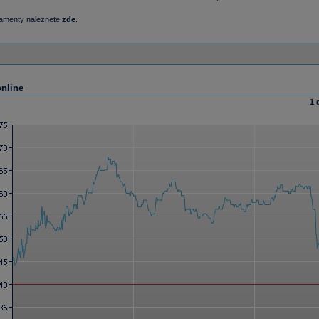
damenty naleznete
zde
.
online
1 