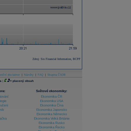
Zdroj: Six Financial Information, BCPP
stiční disclaimer
|
Náměty
|
FAQ
|
Skupina ČSOB
a
|
=
placený obsah
ora:
Světové ekonomiky:
tování
Ekonomika ČR
tegie
Ekonomika USA
ručení
Ekonomika Čína
ník
Ekonomika Japonsko
Ekonomika Německo
lačka
Ekonomika Velká Británie
Ekonomika Rusko
Ekonomika Řecko