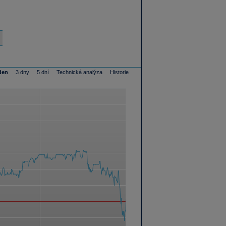
den
3 dny
5 dní
Technická analýza
Historie