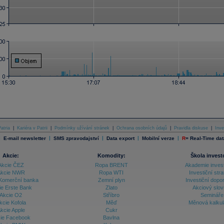
atria
|
Kariéra v Patrii
|
Podmínky užívání stránek
|
Ochrana osobních údajů
|
Pravidla diskuse
|
Inve
|
|
|
|
|
E-mail newsletter
SMS zpravodajství
Data export
Mobilní verze
R
=
Real-Time dat
Akcie:
Komodity:
Škola invest
Akcie ČEZ
Ropa BRENT
Akademie inves
kcie NWR
Ropa WTI
Investiční stra
Komerční banka
Zemní plyn
Investiční dopo
ie Erste Bank
Zlato
Akciový slov
Akcie O2
Stříbro
Semináře
kcie Kofola
Měď
Měnová kalku
kcie Apple
Cukr
ie Facebook
Bavlna