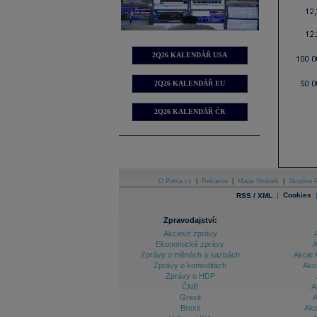
2Q26 KALENDÁŘ USA
2Q26 KALENDÁŘ EU
2Q26 KALENDÁŘ ČR
O Patria.cz
|
Reklama
|
Mapa Stránek
|
Skupina P
|
Cookies
RSS / XML
Zpravodajství:
Akciové zprávy
Ekonomické zprávy
A
Zprávy o měnách a sazbách
Akcie 
Zprávy o komoditách
Akc
Zprávy o HDP
ČNB
A
Grexit
A
Brexit
Akc