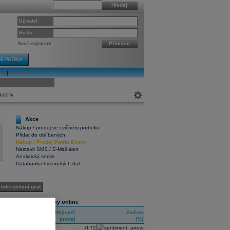
Hledej
Uživatel:
Heslo:
Nová registrace
Přihlásit
E PATRIA
E
|
ivní graf
4,61%
Akce
2
Nákup / prodej ve cvičném portfoliu
Přidat do oblíbených
Nákup
/
Prodej
Patria Direct
Nastavit SMS / E-Mail alert
Analytický servis
Databanka historických dat
Interaktivní graf
Všechny trhy online
Nejlepší
Nejlepší
Změna
RIC
nákup
prodej
(%)
HE
-
-
-0,72