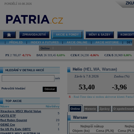
ZKU
PONDĚLÍ 10.08.2026
Detail akcie
Helio online
ZPRAVODAJSTVÍ
AKCIE & FONDY
MĚNY & SAZBY
KOMODIT
|
PŘEHLED
|
INDEXY A FUTURES
|
AKCIE ONLINE
|
AKCIE HISTORIE
|
DETA
|
|
|
|
Online
Historie
Zprávy
O společnosti
Hospodaření
PX
2 785,07
-0,71%
DAX
26 319,45
0,69%
CZK/€
24,230
-0,06%
CZK/$
20,969
0,00%
Helio
(HEL.WA, Warsaw)
HLEDÁNÍ V DETAILU AKCIÍ
Závěr k 7.8.2026
Změna (%)
select
53,40
-3,96
Pokročilé hledání
Odeslat
R
- Real-Time data si mohou aktivovat klienti Patria 
TOP AKCIE
Název
Návštěvy
Online
Historie
Zprávy
O společnosti
Xtrackers MSCI World Value
5
UCITS ETF
Warsaw
Red Robin Gourmt
23
GEMZ Crp
7
Nejlepší nákup
Nejle
Sp US Ps Eqty GBTC
1
Objem (ks)
Cena (PLN)
Cena (PLN
ISHARES MSCI AUSTRALIA