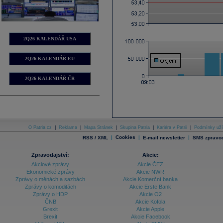
2Q26 KALENDÁŘ USA
2Q26 KALENDÁŘ EU
2Q26 KALENDÁŘ ČR
O Patria.cz
|
Reklama
|
Mapa Stránek
|
Skupina Patria
|
Kariéra v Patrii
|
Podmínky uží
|
Cookies
|
|
RSS / XML
E-mail newsletter
SMS zpravod
Zpravodajství:
Akcie:
Akciové zprávy
Akcie ČEZ
Ekonomické zprávy
Akcie NWR
Zprávy o měnách a sazbách
Akcie Komerční banka
Zprávy o komoditách
Akcie Erste Bank
Zprávy o HDP
Akcie O2
ČNB
Akcie Kofola
Grexit
Akcie Apple
Brexit
Akcie Facebook