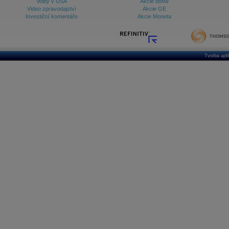
Volby v USA
Akcie BMW
Video zpravodajství
Akcie GE
Investiční komentáře
Akcie Moneta
Tvorba apl