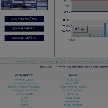
2Q26 KALENDÁŘ USA
2Q26 KALENDÁŘ EU
2Q26 KALENDÁŘ ČR
O Patria.cz
|
Reklama
|
Mapa Stránek
|
Skupina Patria
|
Kariéra v Patrii
|
Podmínky uží
|
Cookies
|
|
RSS / XML
E-mail newsletter
SMS zpravod
Zpravodajství:
Akcie:
Akciové zprávy
Akcie ČEZ
Ekonomické zprávy
Akcie NWR
Zprávy o měnách a sazbách
Akcie Komerční banka
Zprávy o komoditách
Akcie Erste Bank
Zprávy o HDP
Akcie O2
ČNB
Akcie Kofola
Grexit
Akcie Apple
Brexit
Akcie Facebook