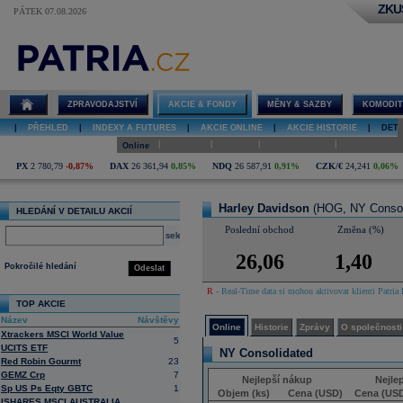
ZKU
PÁTEK 07.08.2026
Detail akcie
Harley
Davidson
online
ZPRAVODAJSTVÍ
AKCIE & FONDY
MĚNY & SAZBY
KOMODIT
|
PŘEHLED
|
INDEXY A FUTURES
|
AKCIE ONLINE
|
AKCIE HISTORIE
|
DETA
|
|
|
|
Online
Historie
Zprávy
O společnosti
Hospodaření
PX
2 780,79
-0,87%
DAX
26 361,94
0,85%
NDQ
26 587,91
0,91%
CZK/€
24,241
0,06%
Harley Davidson
(HOG, NY Consol
HLEDÁNÍ V DETAILU AKCIÍ
Poslední obchod
Změna (%)
select
26,06
1,40
Pokročilé hledání
Odeslat
R
- Real-Time data si mohou aktivovat klienti Patria 
TOP AKCIE
Název
Návštěvy
Online
Historie
Zprávy
O společnosti
Xtrackers MSCI World Value
5
UCITS ETF
NY Consolidated
Red Robin Gourmt
23
GEMZ Crp
7
Nejlepší nákup
Nejle
Sp US Ps Eqty GBTC
1
Objem (ks)
Cena (USD)
Cena (US
ISHARES MSCI AUSTRALIA