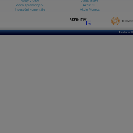
Volby v USA
Akcie BMW
Video zpravodajství
Akcie GE
Investiční komentáře
Akcie Moneta
Tvorba apl