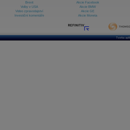
Brexit
Akcie Facebook
Volby v USA
Akcie BMW
Video zpravodajství
Akcie GE
Investiční komentáře
Akcie Moneta
Tvorba apl