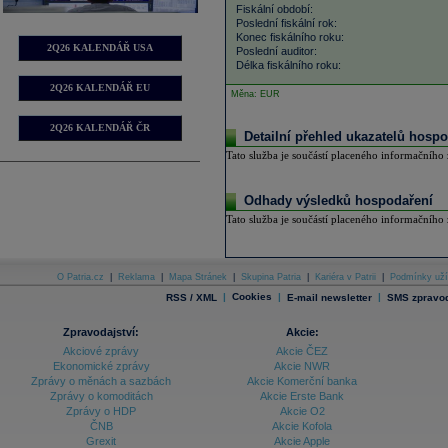
Fiskální období:
Poslední fiskální rok:
Konec fiskálního roku:
2Q26 KALENDÁŘ USA
Poslední auditor:
Délka fiskálního roku:
2Q26 KALENDÁŘ EU
Měna: EUR
2Q26 KALENDÁŘ ČR
Detailní přehled ukazatelů hospo
Tato služba je součástí placeného informačního z
Odhady výsledků hospodaření
Tato služba je součástí placeného informačního z
O Patria.cz
|
Reklama
|
Mapa Stránek
|
Skupina Patria
|
Kariéra v Patrii
|
Podmínky uží
|
Cookies
|
|
RSS / XML
E-mail newsletter
SMS zpravod
Zpravodajství:
Akcie:
Akciové zprávy
Akcie ČEZ
Ekonomické zprávy
Akcie NWR
Zprávy o měnách a sazbách
Akcie Komerční banka
Zprávy o komoditách
Akcie Erste Bank
Zprávy o HDP
Akcie O2
ČNB
Akcie Kofola
Grexit
Akcie Apple